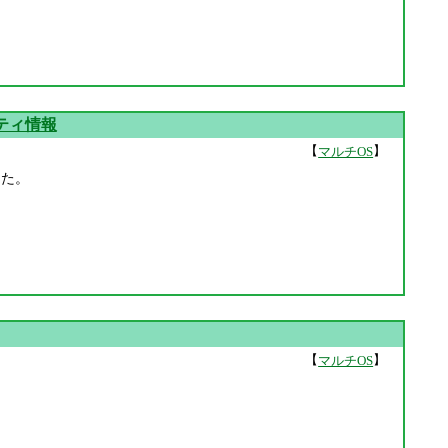
キュリティ情報
【
】
マルチOS
ました。
【
】
マルチOS