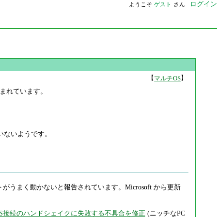
ログイン
ようこそ
ゲスト
さん
【
】
マルチOS
正も含まれています。
ていないようです。
まく動かないと報告されています。Microsoft から更新
SSL/TLS接続のハンドシェイクに失敗する不具合を修正
(ニッチなPC