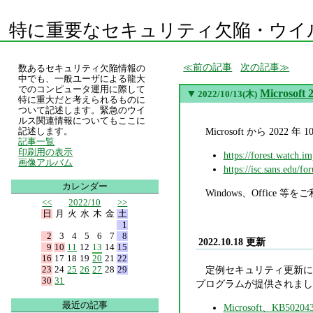
特に重要なセキュリティ欠陥・ウイ
前の記事
次の記事
数あるセキュリティ欠陥情報の
中でも、一般ユーザによる龍大
でのコンピュータ運用に際して
▼
Micros
2022/10/13(木)
特に重大だと考えられるものに
ついて記述します。緊急のウイ
ルス関連情報についてもここに
Microsoft から 2
記述します。
記事一覧
印刷用の表示
https://forest.watch.i
画像アルバム
https://isc.sans.edu
カレンダー
Windows、Offi
<<
2022/10
>>
日
月
火
水
木
金
土
1
2
3
4
5
6
7
8
2022.10.18 更新
9
10
11
12
13
14
15
16
17
18
19
20
21
22
23
24
25
26
27
28
29
定例セキュリティ更新にお
30
31
プログラムが提供されまし
最近の記事
Microsoft、K