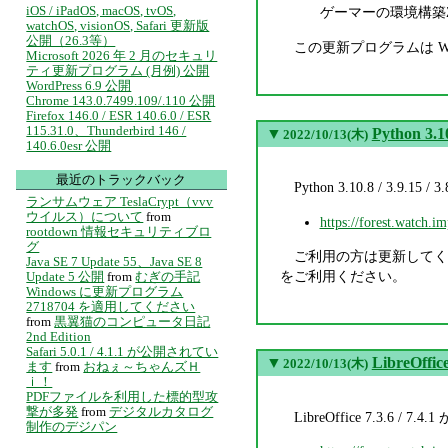
iOS / iPadOS, macOS, tvOS,
ゲーマーの環境構築Z
watchOS, visionOS, Safari 更新版
公開（26.3等）
この更新プログラムは W
Microsoft 2026 年 2 月のセキュリ
ティ更新プログラム (月例) 公開
WordPress 6.9 公開
Chrome 143.0.7499.109/.110 公開
Firefox 146.0 / ESR 140.6.0 / ESR
115.31.0、Thunderbird 146 /
▼
Python 3.10
2022/10/13(木)
140.6.0esr 公開
最近のトラックバック
Python 3.10.8 / 3
ランサムウェア TeslaCrypt（vvv
ウイルス）について
from
https://forest.watch.i
rootdown 情報セキュリティブロ
グ
ご利用の方は更新してくだ
Java SE 7 Update 55、Java SE 8
をご利用ください。
Update 5 公開
from
むぎの手記
Windows に更新プログラム
2718704 を適用してください
from
黒翼猫のコンピュータ日記
2nd Edition
Safari 5.0.1 / 4.1.1 が公開されてい
▼
LibreOffice
2022/10/13(木)
ます
from
おねぇ～ちゃんズＨ
ｉ！
PDFファイルを利用した標的型攻
撃が多発
from
デジタルカタログ
LibreOffice 7.3.
制作のデジパン