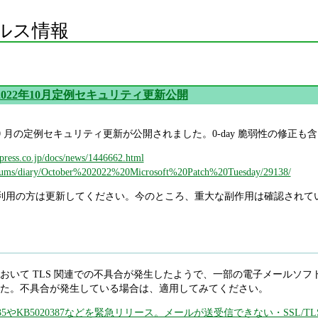
ルス情報
oft 2022年10月定例セキュリティ更新公開
022 年 10 月の定例セキュリティ更新が公開されました。0-day 脆弱性の修
mpress.co.jp/docs/news/1446662.html
/forums/diary/October%202022%20Microsoft%20Patch%20Tuesday/29138/
ce 等をご利用の方は更新してください。今のところ、重大な副作用は確認され
いて TLS 関連での不具合が発生したようで、一部の電子メールソフトがう
た。不具合が発生している場合は、適用してみてください。
B5020435やKB5020387などを緊急リリース。メールが送受信できない・