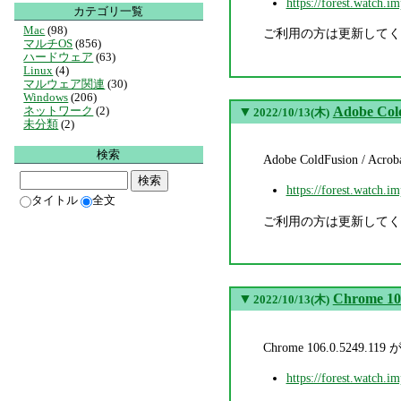
https://forest.watch.i
カテゴリ一覧
Mac
(98)
ご利用の方は更新してく
マルチOS
(856)
ハードウェア
(63)
Linux
(4)
マルウェア関連
(30)
Windows
(206)
▼
Adobe Col
ネットワーク
(2)
2022/10/13(木)
未分類
(2)
検索
Adobe ColdFusion / 
https://forest.watch.i
タイトル
全文
ご利用の方は更新してく
▼
Chrome 10
2022/10/13(木)
Chrome 106.0.5
https://forest.watch.i