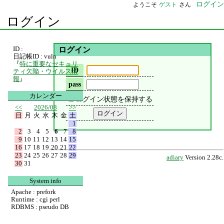
ログイン
ようこそ
ゲスト
さん
ログイン
ID :
ログイン
日記帳ID : vuln
『
特に重要なセキュリ
ID
ティ欠陥・ウイルス情
報
』
pass
カレンダー
ログイン状態を保持する
<<
2026/08
>>
日
月
火
水
木
金
土
1
2
3
4
5
6
7
8
9
10
11
12
13
14
15
16
17
18
19
20
21
22
23
24
25
26
27
28
29
adiary
Version 2.28c.
30
31
System info
Apache : prefork
Runtime : cgi perl
RDBMS : pseudo DB