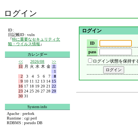
ログイン
ID :
ログイン
日記帳ID : vuln
『
特に重要なセキュリティ欠
ID
陥・ウイルス情報
』
pass
カレンダー
ログイン状態を保持す
<<
2026/08
>>
日
月
火
水
木
金
土
1
2
3
4
5
6
7
8
9
10
11
12
13
14
15
16
17
18
19
20
21
22
23
24
25
26
27
28
29
30
31
System info
Apache : prefork
Runtime : cgi perl
RDBMS : pseudo DB