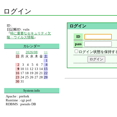
ログイン
ID :
ログイン
日記帳ID : vuln
『
特に重要なセキュリティ欠
ID
陥・ウイルス情報
』
pass
カレンダー
ログイン状態を保持す
<<
2026/08
>>
日
月
火
水
木
金
土
1
2
3
4
5
6
7
8
9
10
11
12
13
14
15
16
17
18
19
20
21
22
23
24
25
26
27
28
29
30
31
System info
Apache : prefork
Runtime : cgi perl
RDBMS : pseudo DB