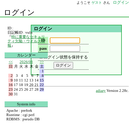
ログイン
ようこそ
ゲスト
さん
ログイン
ID :
ログイン
日記帳ID : vuln
『
特に重要なセキュリ
ID
ティ欠陥・ウイルス情
報
』
pass
カレンダー
ログイン状態を保持する
<<
2026/08
>>
日
月
火
水
木
金
土
1
2
3
4
5
6
7
8
9
10
11
12
13
14
15
16
17
18
19
20
21
22
23
24
25
26
27
28
29
adiary
Version 2.28c.
30
31
System info
Apache : prefork
Runtime : cgi perl
RDBMS : pseudo DB