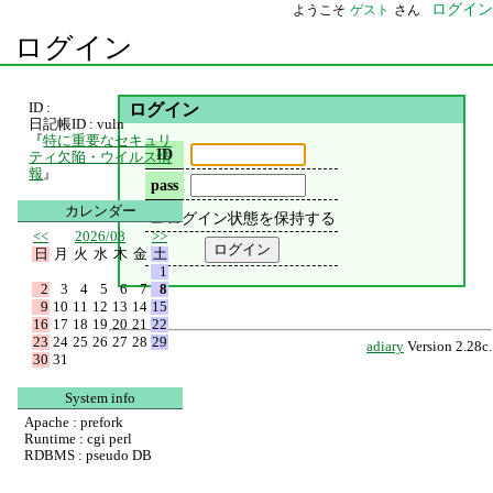
ログイン
ようこそ
ゲスト
さん
ログイン
ID :
ログイン
日記帳ID : vuln
『
特に重要なセキュリ
ID
ティ欠陥・ウイルス情
報
』
pass
カレンダー
ログイン状態を保持する
<<
2026/08
>>
日
月
火
水
木
金
土
1
2
3
4
5
6
7
8
9
10
11
12
13
14
15
16
17
18
19
20
21
22
23
24
25
26
27
28
29
adiary
Version 2.28c.
30
31
System info
Apache : prefork
Runtime : cgi perl
RDBMS : pseudo DB