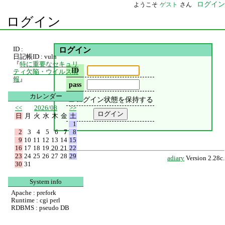
ログイン
ようこそ
ゲスト
さん
ログイン
ID :
ログイン
日記帳ID : vuln
『
特に重要なセキュリ
ID
ティ欠陥・ウイルス情
報
』
pass
カレンダー
ログイン状態を保持する
<<
2026/08
>>
日
月
火
水
木
金
土
1
2
3
4
5
6
7
8
9
10
11
12
13
14
15
16
17
18
19
20
21
22
23
24
25
26
27
28
29
adiary
Version 2.28c.
30
31
System info
Apache : prefork
Runtime : cgi perl
RDBMS : pseudo DB