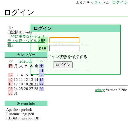
ログイン
ようこそ
ゲスト
さん
ログイン
ID :
ログイン
日記帳ID : vuln
『
特に重要なセキュリ
ID
ティ欠陥・ウイルス情
報
』
pass
カレンダー
ログイン状態を保持する
<<
2026/08
>>
日
月
火
水
木
金
土
1
2
3
4
5
6
7
8
9
10
11
12
13
14
15
16
17
18
19
20
21
22
23
24
25
26
27
28
29
adiary
Version 2.28c.
30
31
System info
Apache : prefork
Runtime : cgi perl
RDBMS : pseudo DB