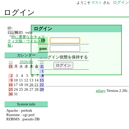
ログイン
ようこそ
ゲスト
さん
ログイン
ID :
ログイン
日記帳ID : vuln
『
特に重要なセキュリ
ID
ティ欠陥・ウイルス情
報
』
pass
カレンダー
ログイン状態を保持する
<<
2026/08
>>
日
月
火
水
木
金
土
1
2
3
4
5
6
7
8
9
10
11
12
13
14
15
16
17
18
19
20
21
22
23
24
25
26
27
28
29
adiary
Version 2.28c.
30
31
System info
Apache : prefork
Runtime : cgi perl
RDBMS : pseudo DB