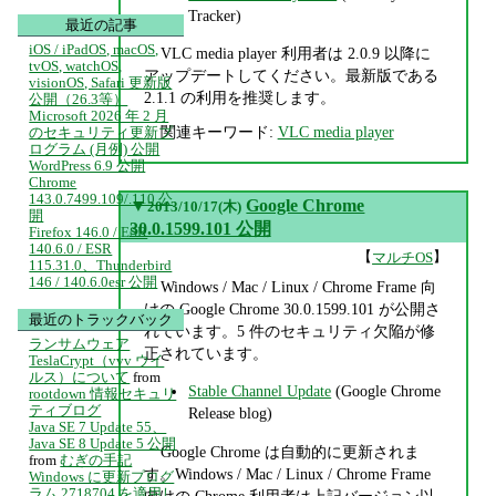
Tracker)
最近の記事
iOS / iPadOS, macOS,
VLC media player 利用者は 2.0.9 以降に
tvOS, watchOS,
アップデートしてください。最新版である
visionOS, Safari 更新版
2.1.1 の利用を推奨します。
公開（26.3等）
Microsoft 2026 年 2 月
関連キーワード:
VLC media player
のセキュリティ更新プ
ログラム (月例) 公開
WordPress 6.9 公開
Chrome
143.0.7499.109/.110 公
▼
Google Chrome
2013/10/17(木)
開
30.0.1599.101 公開
Firefox 146.0 / ESR
140.6.0 / ESR
【
】
マルチOS
115.31.0、Thunderbird
146 / 140.6.0esr 公開
Windows / Mac / Linux / Chrome Frame 向
けの Google Chrome 30.0.1599.101 が公開さ
最近のトラックバック
れています。5 件のセキュリティ欠陥が修
ランサムウェア
正されています。
TeslaCrypt（vvv ウイ
ルス）について
from
Stable Channel Update
(Google Chrome
rootdown 情報セキュリ
ティブログ
Release blog)
Java SE 7 Update 55、
Java SE 8 Update 5 公開
Google Chrome は自動的に更新されま
from
むぎの手記
す。Windows / Mac / Linux / Chrome Frame
Windows に更新プログ
ラム 2718704 を適用し
向けの Chrome 利用者は上記バージョン以