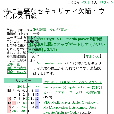
ログイン
ようこそ
ゲスト
さん
特に重要なセキュリティ欠陥・ウ
イルス情報
前の記事
次の記事
数あるセキュリティ欠
陥情報の中でも、一般
ユーザによる龍大での
▼
VLC media player 利用者
2013/10/17(木)
コンピュータ運用に際
は 2.0.9 以降にアップデートしてください
して特に重大だと考え
られるものについて記
（最新は 2.1.1）
述します。緊急のウイ
【
】
マルチOS
ルス関連情報について
もここに記述します。
VLC media player
2.0.9 においてセキュリ
記事一覧
ティ欠陥の修正が行われています。最新版
印刷用の表示
画像アルバム
は 2.1.1 です。
カレンダー
JVNDB-2013-004622 - VideoLAN VLC
<<
2013/10
>>
media player の mp4a packetizer におけ
日
月
火
水
木
金
土
るバッファオーバーフローの脆弱性
1
2
3
4
5
(JVN)
6
7
8
9
10
11
12
VLC Media Player Buffer Overflow in
13
14
15
16
17
18
19
20
21
22
23
24
25
26
MP4A Packetizer Lets Remote Users
27
28
29
30
31
Execute Arbitrary Code
(Security