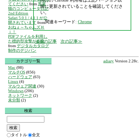
てください
from
黒翼
降に更新されていることを確認してくださ
猫のコンピュータ日記
い。
2nd Edition
Safari 5.0.1 / 4.1.1 が公
関連キーワード:
Chrome
開されています
from
おねぇ～ちゃんズＨ
ｉ！
PDFファイルを利用し
た標的型攻撃が多発
前の記事
次の記事
from
デジタルカタログ
制作のデジパン
カテゴリ一覧
adiary
Version 2.28c.
Mac
(98)
マルチOS
(856)
ハードウェア
(63)
Linux
(4)
マルウェア関連
(30)
Windows
(206)
ネットワーク
(2)
未分類
(2)
検索
タイトル
全文