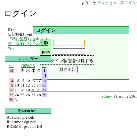
ログイン
ようこそ
ゲスト
さん
ログイン
ID :
ログイン
日記帳ID : vuln
『
特に重要なセキュリ
ID
ティ欠陥・ウイルス情
報
』
pass
カレンダー
ログイン状態を保持する
<<
2026/08
>>
日
月
火
水
木
金
土
1
2
3
4
5
6
7
8
9
10
11
12
13
14
15
16
17
18
19
20
21
22
23
24
25
26
27
28
29
adiary
Version 2.28c.
30
31
System info
Apache : prefork
Runtime : cgi perl
RDBMS : pseudo DB