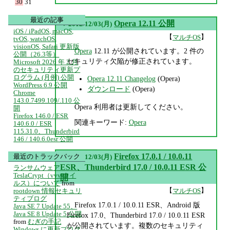
30
31
最近の記事
▼
Opera 12.11 公開
2012/12/03(月)
iOS / iPadOS, macOS,
【
】
マルチOS
tvOS, watchOS,
visionOS, Safari 更新版
Opera
12.11 が公開されています。2 件の
公開（26.3等）
セキュリティ欠陥が修正されています。
Microsoft 2026 年 2 月
のセキュリティ更新プ
ログラム (月例) 公開
Opera 12.11 Changelog
(Opera)
WordPress 6.9 公開
ダウンロード
(Opera)
Chrome
143.0.7499.109/.110 公
Opera 利用者は更新してください。
開
Firefox 146.0 / ESR
関連キーワード:
Opera
140.6.0 / ESR
115.31.0、Thunderbird
146 / 140.6.0esr 公開
▼
Firefox 17.0.1 / 10.0.11
最近のトラックバック
2012/12/03(月)
ESR、Thunderbird 17.0 / 10.0.11 ESR 公
ランサムウェア
TeslaCrypt（vvv ウイ
開
ルス）について
from
【
】
rootdown 情報セキュリ
マルチOS
ティブログ
Firefox 17.0.1 / 10.0.11 ESR、Android 版
Java SE 7 Update 55、
Java SE 8 Update 5 公開
Firefox 17.0、Thunderbird 17.0 / 10.0.11 ESR
from
むぎの手記
が公開されています。複数のセキュリティ
Windows に更新プログ