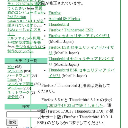
欠陥が修正されています。
ラム 2718704 を適用し
てください
from
黒翼
猫のコンピュータ日記
Firefox
2nd Edition
Android 版 Firefox
Safari 5.0.1 / 4.1.1 が公
Thunderbird
開されています
from
おねぇ～ちゃんズＨ
Firefox / Thunderbird ESR
ｉ！
Firefox セキュリティアドバイザリ
PDFファイルを利用し
(Mozilla Japan)
た標的型攻撃が多発
from
デジタルカタログ
Firefox ESR セキュリティアドバイザ
制作のデジパン
リ
(Mozilla Japan)
Thunderbird セキュリティアドバイザ
カテゴリ一覧
リ
(Mozilla Japan)
Mac
(98)
Thunderbird ESR セキュリティアドバ
マルチOS
(856)
ハードウェア
(63)
イザリ
(Mozilla Japan)
Linux
(4)
マルウェア関連
(30)
Firefox / Thunderbird 利用者は更新して
Windows
(206)
ください。
ネットワーク
(2)
未分類
(2)
Firefox 3.6.x と Thunderbird 3.1.x のサポ
ートは
2012年4月23日で終了しました
。通
検索
常版 (Firefox 17.0.1 / Thunderbird 17.0) か延
長サポート版 (Firefox / Thunderbird 10.0.11
ESR) のどちらかに移行してください。