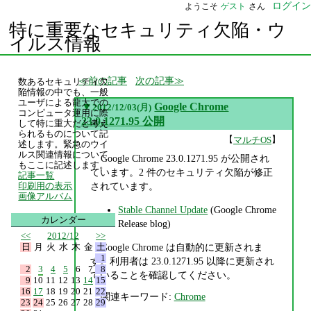
ログイン
ようこそ
ゲスト
さん
特に重要なセキュリティ欠陥・ウ
イルス情報
前の記事
次の記事
数あるセキュリティ欠
陥情報の中でも、一般
ユーザによる龍大での
▼
Google Chrome
2012/12/03(月)
コンピュータ運用に際
23.0.1271.95 公開
して特に重大だと考え
られるものについて記
【
】
マルチOS
述します。緊急のウイ
ルス関連情報について
Google Chrome 23.0.1271.95 が公開され
もここに記述します。
ています。2 件のセキュリティ欠陥が修正
記事一覧
されています。
印刷用の表示
画像アルバム
Stable Channel Update
(Google Chrome
カレンダー
Release blog)
<<
2012/12
>>
日
月
火
水
木
金
土
Google Chrome は自動的に更新されま
1
す。利用者は 23.0.1271.95 以降に更新され
2
3
4
5
6
7
8
ていることを確認してください。
9
10
11
12
13
14
15
16
17
18
19
20
21
22
関連キーワード:
Chrome
23
24
25
26
27
28
29