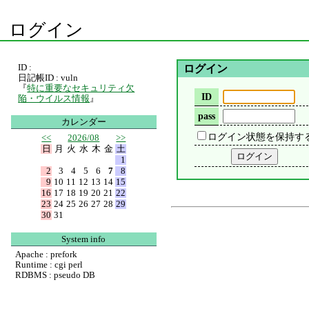
ログイン
ID :
ログイン
日記帳ID : vuln
『
特に重要なセキュリティ欠
ID
陥・ウイルス情報
』
pass
カレンダー
ログイン状態を保持す
<<
2026/08
>>
日
月
火
水
木
金
土
1
2
3
4
5
6
7
8
9
10
11
12
13
14
15
16
17
18
19
20
21
22
23
24
25
26
27
28
29
30
31
System info
Apache : prefork
Runtime : cgi perl
RDBMS : pseudo DB