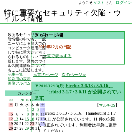
ログイン
ようこそ
ゲスト
さん
特に重要なセキュリティ欠陥・ウ
イルス情報
数あるセキュリティ欠
メッセージ欄
陥情報の中でも、一般
ユーザによる龍大での
2010年12月の日記
コンピュータ運用に際
して特に重大だと考え
一覧で表示する
られるものについて記
述します。緊急のウイ
ルス関連情報について
もここに記述します。
前のページ
次のページ
記事一覧
印刷用の表示
画像アルバム
▼
Firefox 3.6.13 / 3.5.16、
2010/12/13(月)
Thunderbird 3.1.7 / 3.0.11 が公開されてい
カレンダー
ます
<<
2010/12
>>
日
月
火
水
木
金
土
【
】
マルチOS
1
2
3
4
Firefox 3.6.13 / 3.5.16、Thunderbird 3.1.7
5
6
7
8
9
10
11
12
13
14
15
16
17
18
/ 3.0.11 が公開されています。11 件の欠陥
19
20
21
22
23
24
25
が修正されています。利用者は早急に更新
26
27
28
29
30
31
してください。