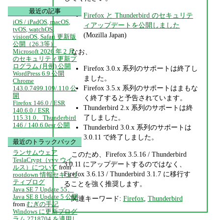
最近の記事
Firefox と Thunderbird のセキュリテ
iOS / iPadOS, macOS,
ィアップデートを公開しました
tvOS, watchOS,
(Mozilla Japan)
visionOS, Safari 更新版
公開（26.3等）
なお、
Microsoft 2026 年 2 月
のセキュリティ更新プ
ログラム (月例) 公開
Firefox 3.0.x 系列のサポートは終了し
WordPress 6.9 公開
ました。
Chrome
Firefox 3.5.x 系列のサポートはまもな
143.0.7499.109/.110 公
開
く終了すると予告されています。
Firefox 146.0 / ESR
Thunderbird 2.x 系列のサポートは終
140.6.0 / ESR
了しました。
115.31.0、Thunderbird
146 / 140.6.0esr 公開
Thunderbird 3.0.x 系列のサポートは
3.0.11 で終了しました。
最近のトラックバック
ランサムウェア
このため、Firefox 3.5.16 / Thunderbird
TeslaCrypt（vvv ウイ
3.0.11 にアップデートするのではなく、
ルス）について
from
Firefox 3.6.13 / Thunderbird 3.1.7 に移行す
rootdown 情報セキュリ
ティブログ
ることを強く推奨します。
Java SE 7 Update 55、
Java SE 8 Update 5 公開
関連キーワード:
Firefox
,
Thunderbird
from
むぎの手記
Windows に更新プログ
ラム 2718704 を適用し