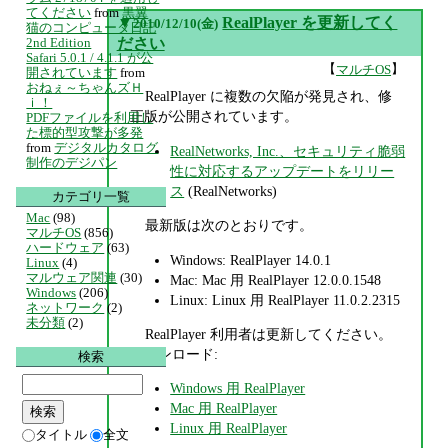
てください
from
黒翼
▼
RealPlayer を更新してく
2010/12/10(金)
猫のコンピュータ日記
2nd Edition
ださい
Safari 5.0.1 / 4.1.1 が公
【
】
マルチOS
開されています
from
おねぇ～ちゃんズＨ
RealPlayer に複数の欠陥が発見され、修
ｉ！
正版が公開されています。
PDFファイルを利用し
た標的型攻撃が多発
from
デジタルカタログ
RealNetworks, Inc.、セキュリティ脆弱
制作のデジパン
性に対応するアップデートをリリー
ス
(RealNetworks)
カテゴリ一覧
Mac
(98)
最新版は次のとおりです。
マルチOS
(856)
ハードウェア
(63)
Windows: RealPlayer 14.0.1
Linux
(4)
マルウェア関連
(30)
Mac: Mac 用 RealPlayer 12.0.0.1548
Windows
(206)
Linux: Linux 用 RealPlayer 11.0.2.2315
ネットワーク
(2)
未分類
(2)
RealPlayer 利用者は更新してください。
ダウンロード:
検索
Windows 用 RealPlayer
Mac 用 RealPlayer
Linux 用 RealPlayer
タイトル
全文