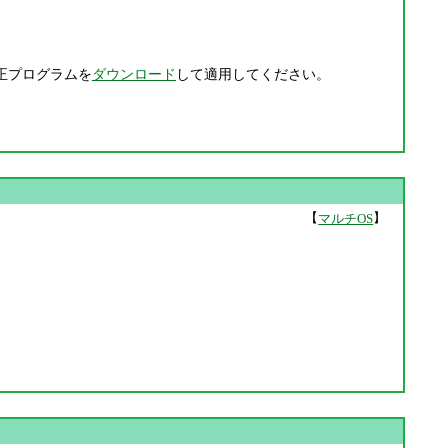
正プログラムを
ダウンロード
して適用してください。
【
】
マルチOS