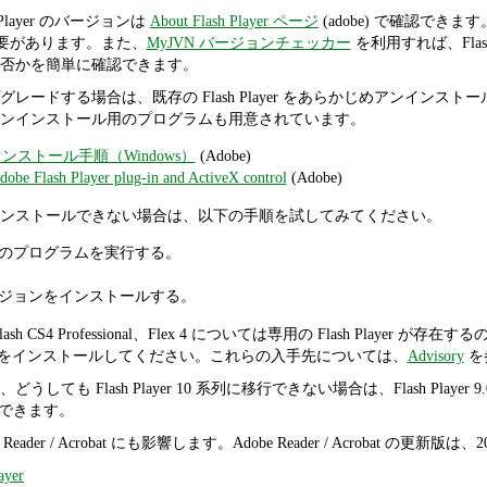
Player のバージョンは
About Flash Player ページ
(adobe) で確認できます。Int
必要があります。また、
MyJVN バージョンチェッカー
を利用すれば、Flash
否かを簡単に確認できます。
ドする場合は、既存の Flash Player をあらかじめアンインストールしておき、
ンインストール用のプログラムも用意されています。
のアンインストール手順（Windows）
(Adobe)
Adobe Flash Player plug-in and ActiveX control
(Adobe)
ンストールできない場合は、以下の手順を試してみてください。
のプログラムを実行する。
ジョンをインストールする。
CS5、Flash CS4 Professional、Flex 4 については専用の Flash Player が存
h Player をインストールしてください。これらの入手先については、
Advisory
を
ても Flash Player 10 系列に移行できない場合は、Flash Player 9
できます。
ader / Acrobat にも影響します。Adobe Reader / Acrobat の更新
ayer