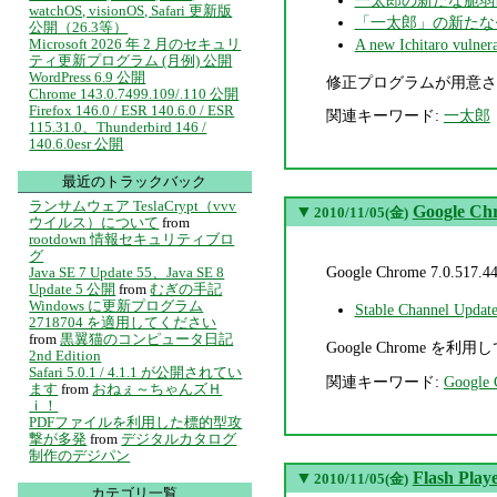
watchOS, visionOS, Safari 更新版
「一太郎」の新たな
公開（26.3等）
A new Ichitaro vulnera
Microsoft 2026 年 2 月のセキュリ
ティ更新プログラム (月例) 公開
WordPress 6.9 公開
修正プログラムが用意さ
Chrome 143.0.7499.109/.110 公開
Firefox 146.0 / ESR 140.6.0 / ESR
関連キーワード:
一太郎
115.31.0、Thunderbird 146 /
140.6.0esr 公開
最近のトラックバック
ランサムウェア TeslaCrypt（vvv
▼
Google 
2010/11/05(金)
ウイルス）について
from
rootdown 情報セキュリティブロ
グ
Google Chrome 7
Java SE 7 Update 55、Java SE 8
Update 5 公開
from
むぎの手記
Windows に更新プログラム
Stable Channel Update
2718704 を適用してください
from
黒翼猫のコンピュータ日記
Google Chrome を利
2nd Edition
Safari 5.0.1 / 4.1.1 が公開されてい
関連キーワード:
Google
ます
from
おねぇ～ちゃんズＨ
ｉ！
PDFファイルを利用した標的型攻
撃が多発
from
デジタルカタログ
制作のデジパン
▼
Flash Pla
2010/11/05(金)
カテゴリ一覧