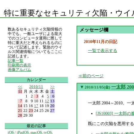
特に重要なセキュリティ欠陥・ウイ
数あるセキュリティ欠陥情報の
メッセージ欄
中でも、一般ユーザによる龍大
でのコンピュータ運用に際して
2010年11月の日記
特に重大だと考えられるものに
ついて記述します。緊急のウイ
一覧で表示する
ルス関連情報についてもここに
記述します。
記事一覧
印刷用の表示
画像アルバム
前のページ
カレンダー
<<
2010/11
>>
▼
一太郎 2
2010/11/05(金)
日
月
火
水
木
金
土
1
2
3
4
5
6
7
8
9
10
11
12
13
一太郎 2004～2010、
14
15
16
17
18
19
20
21
22
23
24
25
26
27
[JS10003] 
28
29
30
既にこの欠陥を悪用する
最近の記事
iOS / iPadOS, macOS, tvOS,
一太郎の新たな脆弱