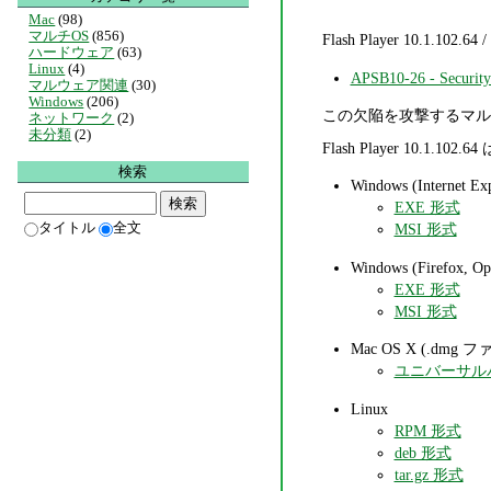
Mac
(98)
マルチOS
(856)
Flash Player 10.1
ハードウェア
(63)
Linux
(4)
APSB10-26 - Security 
マルウェア関連
(30)
Windows
(206)
この欠陥を攻撃するマル
ネットワーク
(2)
未分類
(2)
Flash Player 10.1.102.64
検索
Windows (Internet Ex
EXE 形式
タイトル
全文
MSI 形式
Windows (Firefox
EXE 形式
MSI 形式
Mac OS X (.dmg 
ユニバーサル
Linux
RPM 形式
deb 形式
tar.gz 形式