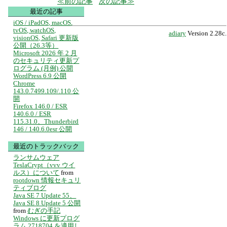
前の記事
次の記事
最近の記事
iOS / iPadOS, macOS,
tvOS, watchOS,
adiary
Version 2.28c.
visionOS, Safari 更新版
公開（26.3等）
Microsoft 2026 年 2 月
のセキュリティ更新プ
ログラム (月例) 公開
WordPress 6.9 公開
Chrome
143.0.7499.109/.110 公
開
Firefox 146.0 / ESR
140.6.0 / ESR
115.31.0、Thunderbird
146 / 140.6.0esr 公開
最近のトラックバック
ランサムウェア
TeslaCrypt（vvv ウイ
ルス）について
from
rootdown 情報セキュリ
ティブログ
Java SE 7 Update 55、
Java SE 8 Update 5 公開
from
むぎの手記
Windows に更新プログ
ラム 2718704 を適用し