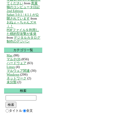
てください
from
黒翼
猫のコンピュータ日記
2nd Edition
Safari 5.0.1 / 4.1.1 が公
開されています
from
おねぇ～ちゃんズＨ
ｉ！
PDFファイルを利用し
た標的型攻撃が多発
from
デジタルカタログ
制作のデジパン
カテゴリ一覧
Mac
(98)
マルチOS
(856)
ハードウェア
(63)
Linux
(4)
マルウェア関連
(30)
Windows
(206)
ネットワーク
(2)
未分類
(2)
検索
タイトル
全文