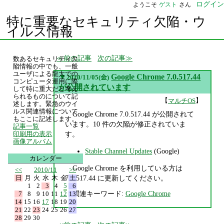
ログイン
ようこそ
ゲスト
さん
特に重要なセキュリティ欠陥・ウ
イルス情報
前の記事
次の記事
数あるセキュリティ欠
陥情報の中でも、一般
ユーザによる龍大での
▼
Google Chrome 7.0.517.44
2010/11/05(金)
コンピュータ運用に際
が公開されています
して特に重大だと考え
られるものについて記
【
】
マルチOS
述します。緊急のウイ
ルス関連情報について
Google Chrome 7.0.517.44 が公開されて
もここに記述します。
います。10 件の欠陥が修正されていま
記事一覧
す。
印刷用の表示
画像アルバム
Stable Channel Updates
(Google)
カレンダー
Google Chrome を利用している方は
<<
2010/11
>>
日
月
火
水
木
金
土
7.0.517.44 に更新してください。
1
2
3
4
5
6
関連キーワード:
Google Chrome
7
8
9
10
11
12
13
14
15
16
17
18
19
20
21
22
23
24
25
26
27
28
29
30