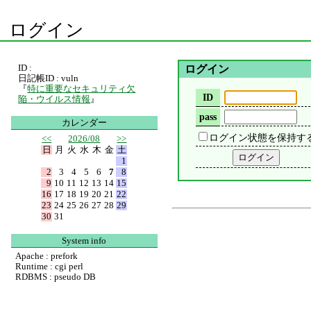
ログイン
ID :
ログイン
日記帳ID : vuln
『
特に重要なセキュリティ欠
ID
陥・ウイルス情報
』
pass
カレンダー
ログイン状態を保持す
<<
2026/08
>>
日
月
火
水
木
金
土
1
2
3
4
5
6
7
8
9
10
11
12
13
14
15
16
17
18
19
20
21
22
23
24
25
26
27
28
29
30
31
System info
Apache : prefork
Runtime : cgi perl
RDBMS : pseudo DB