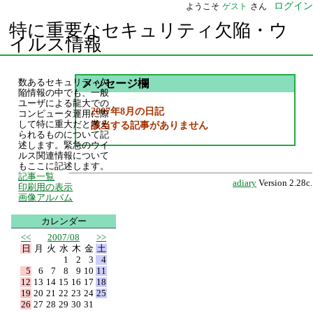
ログイン
ようこそ
ゲスト
さん
特に重要なセキュリティ欠陥・ウ
イルス情報
数あるセキュリティ欠
メッセージ欄
陥情報の中でも、一般
ユーザによる龍大での
2007年8月の日記
コンピュータ運用に際
して特に重大だと考え
該当する記事がありません
られるものについて記
述します。緊急のウイ
ルス関連情報について
もここに記述します。
記事一覧
adiary
Version 2.28c.
印刷用の表示
画像アルバム
カレンダー
<<
2007/08
>>
日
月
火
水
木
金
土
1
2
3
4
5
6
7
8
9
10
11
12
13
14
15
16
17
18
19
20
21
22
23
24
25
26
27
28
29
30
31