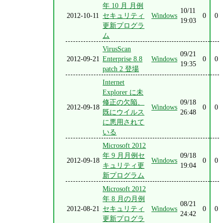
年 10 月 月例
10/11
2012-10-11
セキュリティ
Windows
0
0
19:03
更新プログラ
ム
VirusScan
09/21
2012-09-21
Enterprise 8.8
Windows
0
0
19:35
patch 2 登場
Internet
Explorer に未
修正の欠陥、
09/18
2012-09-18
Windows
0
0
既にウイルス
26:48
に悪用されて
いる
Microsoft 2012
年 9 月月例セ
09/18
2012-09-18
Windows
0
0
キュリティ更
19:04
新プログラム
Microsoft 2012
年 8 月の月例
08/21
2012-08-21
セキュリティ
Windows
0
0
24:42
更新プログラ