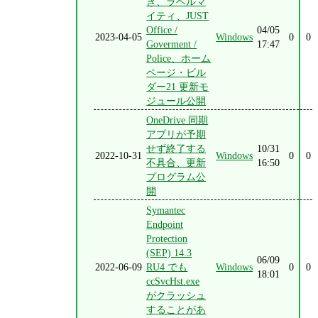
き、ラベルマ
イティ、JUST
Office /
04/05
2023-04-05
Windows
0
0
Goverment /
17:47
Police、ホーム
ページ・ビル
ダー21 更新モ
ジュール公開
OneDrive 同期
アプリが予期
せず終了する
10/31
2022-10-31
Windows
0
0
不具合、更新
16:50
プログラム公
開
Symantec
Endpoint
Protection
(SEP) 14.3
06/09
2022-06-09
RU4 でも
Windows
0
0
18:01
ccSvcHst.exe
がクラッシュ
することがあ