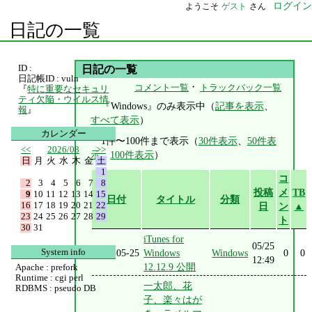
ログイン
ようこそ
ゲスト
さん
日記の一覧
ID :
日記の一覧
日記帳ID : vuln
・
コメント一覧
トラックバック一覧
『
特に重要なセキュリ
ティ欠陥・ウイルス情
『Windows』のみ表示中（
記事を表示
、
報
』
すべて表示
）
カレンダー
1件〜100件まで表示（
30件表示
、
50件表
<<
2026/08
>>
示
、
100件表示
）
日
月
火
水
木
金
土
1
コ
2
3
4
5
6
7
8
投稿
メ
TB
9
10
11
12
13
14
15
日付
タイトル
分類
16
17
18
19
20
21
22
日
ン
▲
23
24
25
26
27
28
29
ト
30
31
iTunes for
05/25
System info
2023-05-25
Windows
Windows
0
0
12:49
12.12.9 公開
Apache : prefork
Runtime : cgi perl
一太郎、花
RDBMS : pseudo DB
子、楽々はが