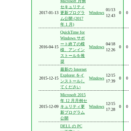
Microsoft 月例
セキュリティ
01/13
2017-01-13
更新プログラ
Windows
0
0
12:43
ム公開 (2017
年 1 月)
QuickTime for
Windows サポ
ート終了の模
04/18
2016-04-15
Windows
0
0
様、アンイン
12:26
ストールを推
奨
最新の Internet
Explorer をイ
12/15
2015-12-15
Windows
0
0
ンストールし
17:39
てください
Microsoft 2015
年 12 月月例セ
12/15
2015-12-09
キュリティ更
Windows
0
0
17:28
新プログラム
公開
DELL の PC