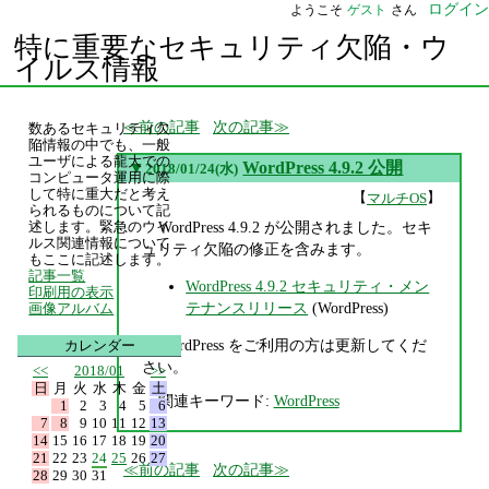
ログイン
ようこそ
ゲスト
さん
特に重要なセキュリティ欠陥・ウ
イルス情報
前の記事
次の記事
数あるセキュリティ欠
陥情報の中でも、一般
ユーザによる龍大での
▼
WordPress 4.9.2 公開
2018/01/24(水)
コンピュータ運用に際
して特に重大だと考え
【
】
マルチOS
られるものについて記
WordPress 4.9.2 が公開されました。セキ
述します。緊急のウイ
ルス関連情報について
ュリティ欠陥の修正を含みます。
もここに記述します。
記事一覧
WordPress 4.9.2 セキュリティ・メン
印刷用の表示
テナンスリリース
(WordPress)
画像アルバム
WordPress をご利用の方は更新してくだ
カレンダー
さい。
<<
2018/01
>>
日
月
火
水
木
金
土
関連キーワード:
WordPress
1
2
3
4
5
6
7
8
9
10
11
12
13
14
15
16
17
18
19
20
21
22
23
24
25
26
27
前の記事
次の記事
28
29
30
31