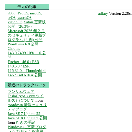
最近の記事
iOS / iPadOS, macOS,
adiary
Version 2.28c.
tvOS, watchOS,
visionOS, Safari 更新版
公開（26.3等）
Microsoft 2026 年 2 月
のセキュリティ更新プ
ログラム (月例) 公開
WordPress 6.9 公開
Chrome
143.0.7499.109/.110 公
開
Firefox 146.0 / ESR
140.6.0 / ESR
115.31.0、Thunderbird
146 / 140.6.0esr 公開
最近のトラックバック
ランサムウェア
TeslaCrypt（vvv ウイ
ルス）について
from
rootdown 情報セキュリ
ティブログ
Java SE 7 Update 55、
Java SE 8 Update 5 公開
from
むぎの手記
Windows に更新プログ
ラム 2718704 を適用し