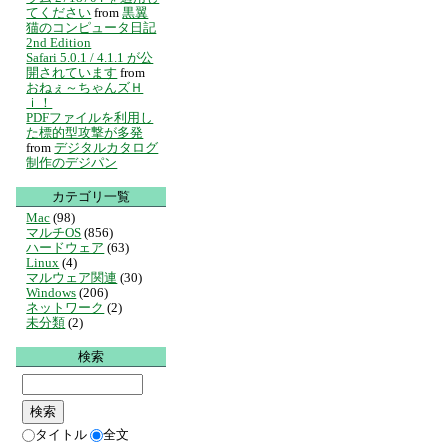
てください
from
黒翼
猫のコンピュータ日記
2nd Edition
Safari 5.0.1 / 4.1.1 が公
開されています
from
おねぇ～ちゃんズＨ
ｉ！
PDFファイルを利用し
た標的型攻撃が多発
from
デジタルカタログ
制作のデジパン
カテゴリ一覧
Mac
(98)
マルチOS
(856)
ハードウェア
(63)
Linux
(4)
マルウェア関連
(30)
Windows
(206)
ネットワーク
(2)
未分類
(2)
検索
タイトル
全文