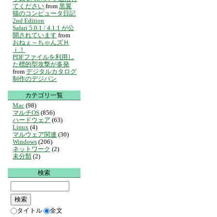
てください
from
黒翼
猫のコンピュータ日記
2nd Edition
Safari 5.0.1 / 4.1.1 が公
開されています
from
おねぇ～ちゃんズＨ
ｉ！
PDFファイルを利用し
た標的型攻撃が多発
from
デジタルカタログ
制作のデジパン
カテゴリ一覧
Mac
(98)
マルチOS
(856)
ハードウェア
(63)
Linux
(4)
マルウェア関連
(30)
Windows
(206)
ネットワーク
(2)
未分類
(2)
検索
タイトル
全文