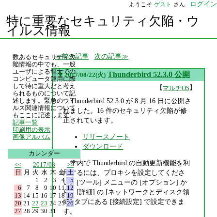
ログイン
ようこそ
ゲスト
さん
特に重要なセキュリティ欠陥・ウ
イルス情報
前の記事
次の記事
数あるセキュリティ欠
陥情報の中でも、一般
ユーザによる龍大での
▼
Thunderbird 52.3.0 公開
2017/08/22(火)
コンピュータ運用に際
して特に重大だと考え
【
】
マルチOS
られるものについて記
Thunderbird 52.3.0 が 8 月 16 日に公開さ
述します。緊急のウイ
ルス関連情報について
れました。16 件のセキュリティ欠陥が修
もここに記述します。
正されています。
記事一覧
印刷用の表示
リリースノート
画像アルバム
ダウンロード
カレンダー
学内で Thunderbird の自動更新機能を利
<<
2017/08
>>
日
月
火
水
木
金
土
用するには、プロキシを設定してくださ
1
2
3
4
5
い。[ツール] メニューの [オプション] か
6
7
8
9
10
11
12
ら、[詳細] の [ネットワークとディスク領
13
14
15
16
17
18
19
域] タブにある [接続設定] で設定できま
20
21
22
23
24
25
26
27
28
29
30
31
す。