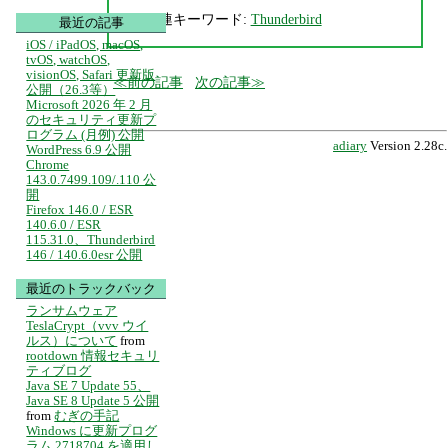
関連キーワード:
Thunderbird
最近の記事
iOS / iPadOS, macOS,
tvOS, watchOS,
visionOS, Safari 更新版
前の記事
次の記事
公開（26.3等）
Microsoft 2026 年 2 月
のセキュリティ更新プ
ログラム (月例) 公開
adiary
Version 2.28c.
WordPress 6.9 公開
Chrome
143.0.7499.109/.110 公
開
Firefox 146.0 / ESR
140.6.0 / ESR
115.31.0、Thunderbird
146 / 140.6.0esr 公開
最近のトラックバック
ランサムウェア
TeslaCrypt（vvv ウイ
ルス）について
from
rootdown 情報セキュリ
ティブログ
Java SE 7 Update 55、
Java SE 8 Update 5 公開
from
むぎの手記
Windows に更新プログ
ラム 2718704 を適用し