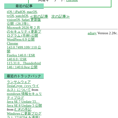
最近の記事
iOS / iPadOS, macOS,
tvOS, watchOS,
前の記事
次の記事
visionOS, Safari 更新版
公開（26.3等）
Microsoft 2026 年 2 月
のセキュリティ更新プ
adiary
Version 2.28c.
ログラム (月例) 公開
WordPress 6.9 公開
Chrome
143.0.7499.109/.110 公
開
Firefox 146.0 / ESR
140.6.0 / ESR
115.31.0、Thunderbird
146 / 140.6.0esr 公開
最近のトラックバック
ランサムウェア
TeslaCrypt（vvv ウイ
ルス）について
from
rootdown 情報セキュリ
ティブログ
Java SE 7 Update 55、
Java SE 8 Update 5 公開
from
むぎの手記
Windows に更新プログ
ラム 2718704 を適用し