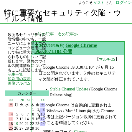
ログイン
ようこそ
ゲスト
さん
特に重要なセキュリティ欠陥・ウ
イルス情報
前の記事
次の記事
数あるセキュリティ欠
陥情報の中でも、一般
ユーザによる龍大での
▼
Google Chrome
2017/06/19(月)
コンピュータ運用に際
59.0.3071.104 公開
して特に重大だと考え
られるものについて記
【
】
マルチOS
述します。緊急のウイ
ルス関連情報について
Google Chrome 59.0.3071.104 が 6 月 16
もここに記述します。
日に公開されています。5 件のセキュリテ
記事一覧
ィ欠陥が修正されています。
印刷用の表示
画像アルバム
Stable Channel Update
(Google Chrome
カレンダー
Release blog)
<<
2017/06
>>
日
月
火
水
木
金
土
Google Chrome は自動的に更新されま
1
2
3
す。Windows / Mac / Linux 向けの Chrome
4
5
6
7
8
9
10
利用者は上記バージョン以降に更新されて
11
12
13
14
15
16
17
いることを確認してください。
18
19
20
21
22
23
24
25
26
27
28
29
30
関連キーワード:
Chrome