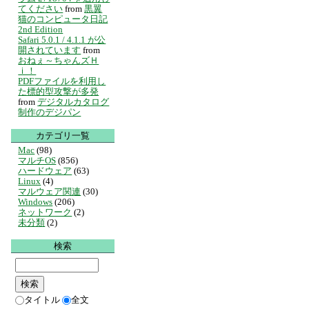
てください
from
黒翼
猫のコンピュータ日記
2nd Edition
Safari 5.0.1 / 4.1.1 が公
開されています
from
おねぇ～ちゃんズＨ
ｉ！
PDFファイルを利用し
た標的型攻撃が多発
from
デジタルカタログ
制作のデジパン
カテゴリ一覧
Mac
(98)
マルチOS
(856)
ハードウェア
(63)
Linux
(4)
マルウェア関連
(30)
Windows
(206)
ネットワーク
(2)
未分類
(2)
検索
タイトル
全文