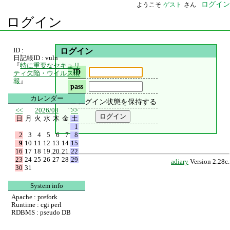
ログイン
ようこそ
ゲスト
さん
ログイン
ID :
ログイン
日記帳ID : vuln
『
特に重要なセキュリ
ID
ティ欠陥・ウイルス情
報
』
pass
カレンダー
ログイン状態を保持する
<<
2026/08
>>
日
月
火
水
木
金
土
1
2
3
4
5
6
7
8
9
10
11
12
13
14
15
16
17
18
19
20
21
22
23
24
25
26
27
28
29
adiary
Version 2.28c.
30
31
System info
Apache : prefork
Runtime : cgi perl
RDBMS : pseudo DB