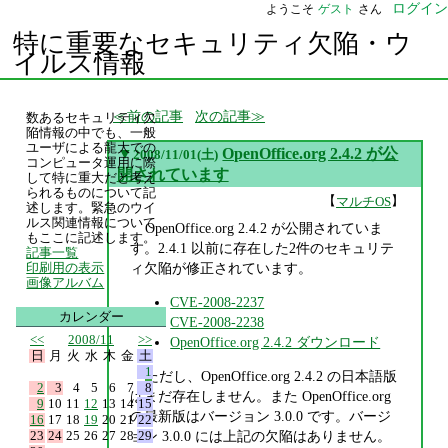
ログイン
ようこそ
ゲスト
さん
特に重要なセキュリティ欠陥・ウ
イルス情報
前の記事
次の記事
数あるセキュリティ欠
陥情報の中でも、一般
ユーザによる龍大での
▼
OpenOffice.org 2.4.2 が公
2008/11/01(土)
コンピュータ運用に際
開されています
して特に重大だと考え
られるものについて記
【
】
マルチOS
述します。緊急のウイ
ルス関連情報について
OpenOffice.org 2.4.2 が公開されていま
もここに記述します。
す。2.4.1 以前に存在した2件のセキュリテ
記事一覧
ィ欠陥が修正されています。
印刷用の表示
画像アルバム
CVE-2008-2237
カレンダー
CVE-2008-2238
<<
2008/11
>>
OpenOffice.org 2.4.2 ダウンロード
日
月
火
水
木
金
土
1
ただし、OpenOffice.org 2.4.2 の日本語版
2
3
4
5
6
7
8
はまだ存在しません。また OpenOffice.org
9
10
11
12
13
14
15
の最新版はバージョン 3.0.0 です。バージ
16
17
18
19
20
21
22
23
24
25
26
27
28
29
ョン 3.0.0 には上記の欠陥はありません。