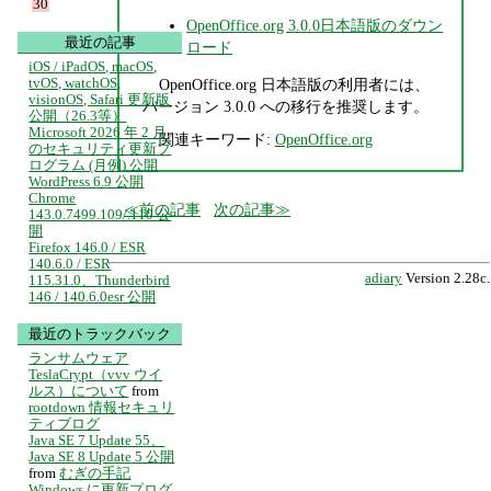
30
OpenOffice.org 3.0.0日本語版のダウン
最近の記事
ロード
iOS / iPadOS, macOS,
tvOS, watchOS,
OpenOffice.org 日本語版の利用者には、
visionOS, Safari 更新版
バージョン 3.0.0 への移行を推奨します。
公開（26.3等）
Microsoft 2026 年 2 月
関連キーワード:
OpenOffice.org
のセキュリティ更新プ
ログラム (月例) 公開
WordPress 6.9 公開
Chrome
前の記事
次の記事
143.0.7499.109/.110 公
開
Firefox 146.0 / ESR
140.6.0 / ESR
adiary
Version 2.28c.
115.31.0、Thunderbird
146 / 140.6.0esr 公開
最近のトラックバック
ランサムウェア
TeslaCrypt（vvv ウイ
ルス）について
from
rootdown 情報セキュリ
ティブログ
Java SE 7 Update 55、
Java SE 8 Update 5 公開
from
むぎの手記
Windows に更新プログ