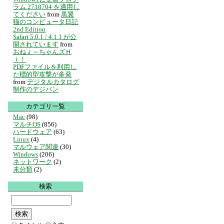
ラム 2718704 を適用し
てください
from
黒翼
猫のコンピュータ日記
2nd Edition
Safari 5.0.1 / 4.1.1 が公
開されています
from
おねぇ～ちゃんズＨ
ｉ！
PDFファイルを利用し
た標的型攻撃が多発
from
デジタルカタログ
制作のデジパン
カテゴリ一覧
Mac
(98)
マルチOS
(856)
ハードウェア
(63)
Linux
(4)
マルウェア関連
(30)
Windows
(206)
ネットワーク
(2)
未分類
(2)
検索