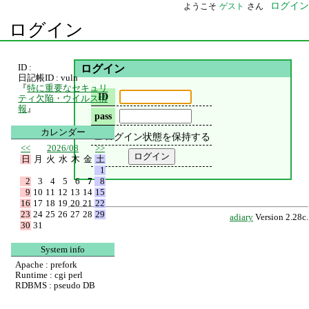
ログイン
ようこそ
ゲスト
さん
ログイン
ID :
ログイン
日記帳ID : vuln
『
特に重要なセキュリ
ID
ティ欠陥・ウイルス情
報
』
pass
カレンダー
ログイン状態を保持する
<<
2026/08
>>
日
月
火
水
木
金
土
1
2
3
4
5
6
7
8
9
10
11
12
13
14
15
16
17
18
19
20
21
22
23
24
25
26
27
28
29
adiary
Version 2.28c.
30
31
System info
Apache : prefork
Runtime : cgi perl
RDBMS : pseudo DB