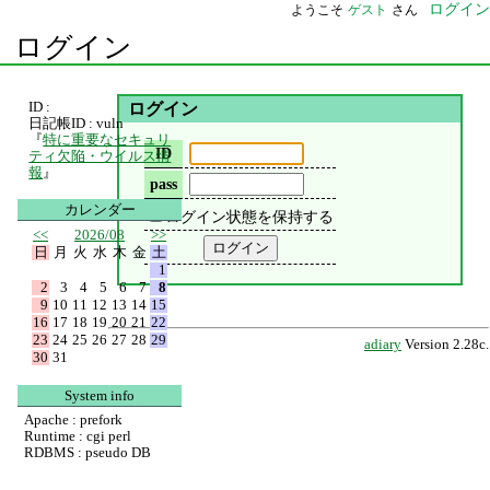
ログイン
ようこそ
ゲスト
さん
ログイン
ID :
ログイン
日記帳ID : vuln
『
特に重要なセキュリ
ID
ティ欠陥・ウイルス情
報
』
pass
カレンダー
ログイン状態を保持する
<<
2026/08
>>
日
月
火
水
木
金
土
1
2
3
4
5
6
7
8
9
10
11
12
13
14
15
16
17
18
19
20
21
22
23
24
25
26
27
28
29
adiary
Version 2.28c.
30
31
System info
Apache : prefork
Runtime : cgi perl
RDBMS : pseudo DB