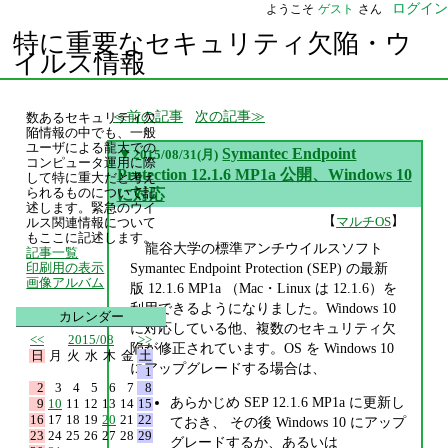
ログイン
ようこそ
ゲスト
さん
特に重要なセキュリティ欠陥・ウ
イルス情報
前の記事
次の記事
数あるセキュリティ欠
陥情報の中でも、一般
ユーザによる龍大での
▼
Symantec Endpoint
2015/08/31(月)
コンピュータ運用に際
Protection 12.1.6 MP1a 公開、Windows 10
して特に重大だと考え
られるものについて記
に対応
述します。緊急のウイ
【
】
マルチOS
ルス関連情報について
もここに記述します。
龍谷大学の標準アンチウイルスソフト
記事一覧
Symantec Endpoint Protection (SEP) の最新
印刷用の表示
画像アルバム
版 12.1.6 MP1a （Mac・Linux は 12.1.6）を
利用できるようになりました。Windows 10
カレンダー
に対応している他、複数のセキュリティ欠
<<
2015/08
>>
陥が修正されています。OS を Windows 10
日
月
火
水
木
金
土
にアップグレードする場合は、
1
2
3
4
5
6
7
8
あらかじめ SEP 12.1.6 MP1a に更新し
9
10
11
12
13
14
15
16
17
18
19
20
21
22
ておき、 その後 Windows 10 にアップ
23
24
25
26
27
28
29
グレードするか、あるいは