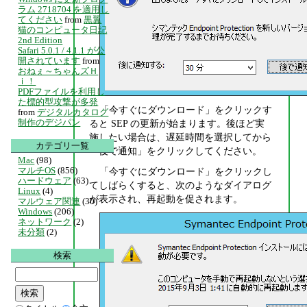
ラム 2718704 を適用し
てください
from
黒翼
猫のコンピュータ日記
2nd Edition
Safari 5.0.1 / 4.1.1 が公
開されています
from
おねぇ～ちゃんズＨ
ｉ！
PDFファイルを利用し
た標的型攻撃が多発
「今すぐにダウンロード」をクリックす
from
デジタルカタログ
制作のデジパン
ると SEP の更新が始まります。後ほど実
施したい場合は、遅延時間を選択してから
カテゴリ一覧
「後で通知」をクリックしてください。
Mac
(98)
マルチOS
(856)
「今すぐにダウンロード」をクリックし
ハードウェア
(63)
てしばらくすると、次のようなダイアログ
Linux
(4)
が表示され、再起動を促されます。
マルウェア関連
(30)
Windows
(206)
ネットワーク
(2)
未分類
(2)
検索