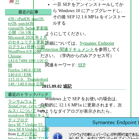
30
31
一旦 SEP をアンインストールしてか
ら Windows 10 にアップグレードし、
最近の記事
その後 SEP 12.1.6 MP1a をインストー
iOS / iPadOS, macOS,
ルする
tvOS, watchOS,
visionOS, Safari 更新版
公開（26.3等）
ようにしてください。
Microsoft 2026 年 2 月
のセキュリティ更新プ
詳細については、
Symantec Endpoint
ログラム (月例) 公開
Protection 関連ドキュメント
を参照してく
WordPress 6.9 公開
ださい。（学内からのみアクセス可）
Chrome
143.0.7499.109/.110 公
関連キーワード:
SEP
開
Firefox 146.0 / ESR
140.6.0 / ESR
115.31.0、Thunderbird
146 / 140.6.0esr 公開
2015.09.02 追記
最近のトラックバック
Windows 上で SEP をお使いの場合は、
ランサムウェア
自動的に 12.1.6 MP1a に更新されます。次
TeslaCrypt（vvv ウイ
ルス）について
from
のようなダイアログが表示されたら、
rootdown 情報セキュリ
ティブログ
Java SE 7 Update 55、
Java SE 8 Update 5 公開
from
むぎの手記
Windows に更新プログ