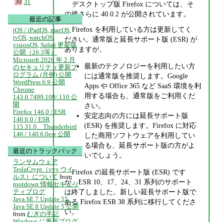
30
31
デスクトップ版 Firefox については、そ
の後さらに 40.0.2 が公開されています。
最近の記事
Firefox を利用している方は更新してく
iOS / iPadOS, macOS,
tvOS, watchOS,
ださい。通常版と延長サポート版 (ESR) が
visionOS, Safari 更新版
ありますが、
公開（26.3等）
Microsoft 2026 年 2 月
最新のテクノロジーを利用したい方
のセキュリティ更新プ
ログラム (月例) 公開
には通常版を推奨します。Google
WordPress 6.9 公開
Apps や Office 365 など SaaS 環境を利
Chrome
用する場合も、通常版をご利用くだ
143.0.7499.109/.110 公
開
さい。
Firefox 146.0 / ESR
安定志向の方には延長サポート版
140.6.0 / ESR
(ESR) を推奨します。Firefox に対応
115.31.0、Thunderbird
146 / 140.6.0esr 公開
した商用ソフトウェアを利用してい
る場合も、延長サポート版の方がよ
最近のトラックバック
いでしょう。
ランサムウェア
TeslaCrypt（vvv ウイ
Firefox の延長サポート版 (ESR) です
ルス）について
from
が、ESR 10、17、24、31 系列のサポート
rootdown 情報セキュリ
ティブログ
は終了しました。新しい延長サポート版で
Java SE 7 Update 55、
ある Firefox ESR 38 系列に移行してくださ
Java SE 8 Update 5 公開
い。
from
むぎの手記
Windows に更新プログ