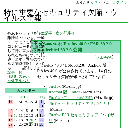
ログイン
ようこそ
ゲスト
さん
特に重要なセキュリティ欠陥・ウ
イルス情報
前の記事
次の記事
数あるセキュリティ欠
陥情報の中でも、一般
ユーザによる龍大での
▼
Firefox 40.0 / ESR 38.2.0、
2015/08/20(木)
コンピュータ運用に際
Thunderbird 38.2.0 公開
して特に重大だと考え
られるものについて記
【
】
マルチOS
述します。緊急のウイ
ルス関連情報について
Firefox 40.0 / ESR 38.2.0、Android 版
もここに記述します。
Firefox 40.0 が公開されています。14 件の
記事一覧
セキュリティ欠陥が修正されています。
印刷用の表示
画像アルバム
Firefox
(Mozilla.jp)
カレンダー
Android 版 Firefox
(Mozilla.jp)
<<
2015/08
>>
Firefox / Thunderbird ESR
(Mozilla.jp)
日
月
火
水
木
金
土
Firefox セキュリティアドバイザリ
1
(Mozilla)
2
3
4
5
6
7
8
Firefox ESR セキュリティアドバイザ
9
10
11
12
13
14
15
16
17
18
19
20
21
22
リ
(Mozilla)
23
24
25
26
27
28
29