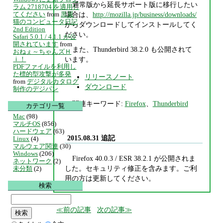
通常版から延長サポート版に移行したい
ラム 2718704 を適用し
てください
from
黒翼
場合は、
http://mozilla.jp/business/downloads/
猫のコンピュータ日記
からダウンロードしてインストールしてく
2nd Edition
ださい。
Safari 5.0.1 / 4.1.1 が公
開されています
from
また、Thunderbird 38.2.0 も公開されて
おねぇ～ちゃんズＨ
ｉ！
います。
PDFファイルを利用し
た標的型攻撃が多発
リリースノート
from
デジタルカタログ
ダウンロード
制作のデジパン
関連キーワード:
Firefox
、
Thunderbird
カテゴリ一覧
Mac
(98)
マルチOS
(856)
ハードウェア
(63)
2015.08.31 追記
Linux
(4)
マルウェア関連
(30)
Windows
(206)
Firefox 40.0.3 / ESR 38.2.1 が公開されま
ネットワーク
(2)
した。セキュリティ修正を含みます。ご利
未分類
(2)
用の方は更新してください。
検索
前の記事
次の記事