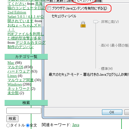
てください
from
黒翼
猫のコンピュータ日記
2nd Edition
Safari 5.0.1 / 4.1.1 が公
開されています
from
おねぇ～ちゃんズＨ
ｉ！
PDFファイルを利用し
た標的型攻撃が多発
from
デジタルカタログ
制作のデジパン
カテゴリ一覧
Mac
(98)
マルチOS
(856)
ハードウェア
(63)
Linux
(4)
マルウェア関連
(30)
Windows
(206)
ネットワーク
(2)
未分類
(2)
検索
関連キーワード:
Java
タイトル
全文