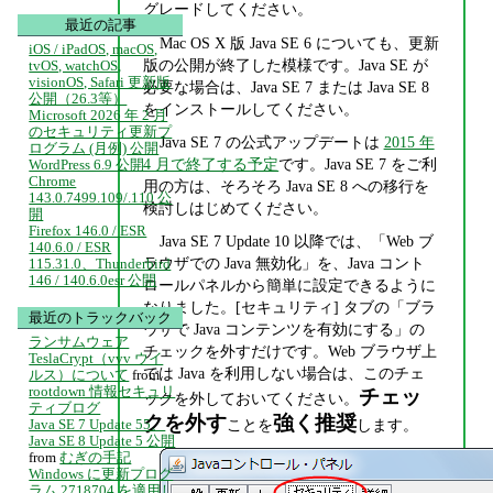
グレードしてください。
最近の記事
Mac OS X 版 Java SE 6 についても、更新
iOS / iPadOS, macOS,
版の公開が終了した模様です。Java SE が
tvOS, watchOS,
visionOS, Safari 更新版
必要な場合は、Java SE 7 または Java SE 8
公開（26.3等）
をインストールしてください。
Microsoft 2026 年 2 月
のセキュリティ更新プ
Java SE 7 の公式アップデートは
2015 年
ログラム (月例) 公開
4 月で終了する予定
です。Java SE 7 をご利
WordPress 6.9 公開
Chrome
用の方は、そろそろ Java SE 8 への移行を
143.0.7499.109/.110 公
検討しはじめてください。
開
Firefox 146.0 / ESR
Java SE 7 Update 10 以降では、「Web ブ
140.6.0 / ESR
ラウザでの Java 無効化」を、Java コント
115.31.0、Thunderbird
146 / 140.6.0esr 公開
ロールパネルから簡単に設定できるように
なりました。[セキュリティ] タブの「ブラ
最近のトラックバック
ウザで Java コンテンツを有効にする」の
ランサムウェア
チェックを外すだけです。Web ブラウザ上
TeslaCrypt（vvv ウイ
では Java を利用しない場合は、このチェ
ルス）について
from
rootdown 情報セキュリ
チェッ
ックを外しておいてください。
ティブログ
クを外す
強く推奨
ことを
します。
Java SE 7 Update 55、
Java SE 8 Update 5 公開
from
むぎの手記
Windows に更新プログ
ラム 2718704 を適用し