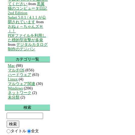
てください
from
黒翼
猫のコンピュータ日記
2nd Edition
Safari 5.0.1 / 4.1.1 が公
開されています
from
おねぇ～ちゃんズＨ
ｉ！
PDFファイルを利用し
た標的型攻撃が多発
from
デジタルカタログ
制作のデジパン
カテゴリ一覧
Mac
(98)
マルチOS
(856)
ハードウェア
(63)
Linux
(4)
マルウェア関連
(30)
Windows
(206)
ネットワーク
(2)
未分類
(2)
検索
タイトル
全文