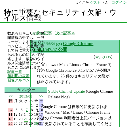
ログイン
ようこそ
ゲスト
さん
特に重要なセキュリティ欠陥・ウ
イルス情報
前の記事
次の記事
数あるセキュリティ欠
陥情報の中でも、一般
ユーザによる龍大での
▼
Google Chrome
2013/08/21(水)
コンピュータ運用に際
29.0.1547.57 公開
して特に重大だと考え
られるものについて記
【
】
マルチOS
述します。緊急のウイ
ルス関連情報について
Windows / Mac / Linux / Chrome Frame 向
もここに記述します。
けの Google Chrome 29.0.1547.57 が公開さ
記事一覧
れています。25 件のセキュリティ欠陥が
印刷用の表示
画像アルバム
修正されています。
カレンダー
Stable Channel Update
(Google Chrome
<<
2013/08
>>
Release blog)
日
月
火
水
木
金
土
1
2
3
Google Chrome は自動的に更新されま
4
5
6
7
8
9
10
す。Windows / Mac / Linux / Chrome Frame
11
12
13
14
15
16
17
向けの Chrome 利用者は上記バージョン以
18
19
20
21
22
23
24
25
26
27
28
29
30
31
降に更新されていることを確認してくださ