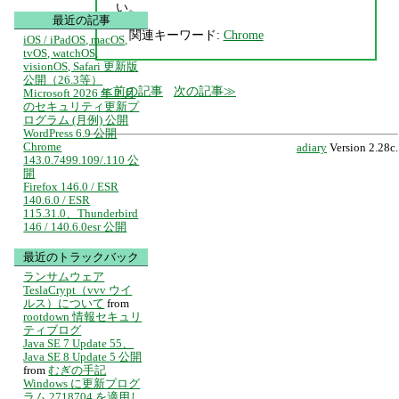
い。
最近の記事
関連キーワード:
Chrome
iOS / iPadOS, macOS,
tvOS, watchOS,
visionOS, Safari 更新版
公開（26.3等）
前の記事
次の記事
Microsoft 2026 年 2 月
のセキュリティ更新プ
ログラム (月例) 公開
WordPress 6.9 公開
Chrome
adiary
Version 2.28c.
143.0.7499.109/.110 公
開
Firefox 146.0 / ESR
140.6.0 / ESR
115.31.0、Thunderbird
146 / 140.6.0esr 公開
最近のトラックバック
ランサムウェア
TeslaCrypt（vvv ウイ
ルス）について
from
rootdown 情報セキュリ
ティブログ
Java SE 7 Update 55、
Java SE 8 Update 5 公開
from
むぎの手記
Windows に更新プログ
ラム 2718704 を適用し