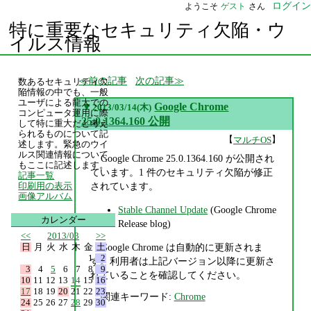
ログイン
ようこそ
ゲスト
さん
特に重要なセキュリティ欠陥・ウ
イルス情報
前の記事
次の記事
数あるセキュリティ欠
陥情報の中でも、一般
ユーザによる龍大での
▼
Google Chrome
2013/03/14(木)
コンピュータ運用に際
25.0.1364.160 公開
して特に重大だと考え
られるものについて記
【
】
マルチOS
述します。緊急のウイ
ルス関連情報について
Google Chrome 25.0.1364.160 が公開され
もここに記述します。
ています。1 件のセキュリティ欠陥が修正
記事一覧
されています。
印刷用の表示
画像アルバム
Stable Channel Update
(Google Chrome
カレンダー
Release blog)
<<
2013/03
>>
日
月
火
水
木
金
土
Google Chrome は自動的に更新されま
1
2
す。利用者は上記バージョン以降に更新さ
3
4
5
6
7
8
9
れていることを確認してください。
10
11
12
13
14
15
16
17
18
19
20
21
22
23
関連キーワード:
Chrome
24
25
26
27
28
29
30