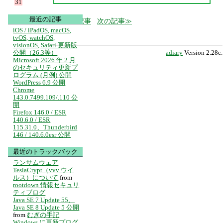
31
最近の記事
前の記事
次の記事
iOS / iPadOS, macOS,
tvOS, watchOS,
visionOS, Safari 更新版
公開（26.3等）
adiary
Version 2.28c.
Microsoft 2026 年 2 月
のセキュリティ更新プ
ログラム (月例) 公開
WordPress 6.9 公開
Chrome
143.0.7499.109/.110 公
開
Firefox 146.0 / ESR
140.6.0 / ESR
115.31.0、Thunderbird
146 / 140.6.0esr 公開
最近のトラックバック
ランサムウェア
TeslaCrypt（vvv ウイ
ルス）について
from
rootdown 情報セキュリ
ティブログ
Java SE 7 Update 55、
Java SE 8 Update 5 公開
from
むぎの手記
Windows に更新プログ