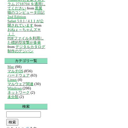
ラム 2718704 を適用し
てください
from
黒翼
猫のコンピュータ日記
2nd Edition
Safari 5.0.1 / 4.1.1 が公
開されています
from
おねぇ～ちゃんズＨ
ｉ！
PDFファイルを利用し
た標的型攻撃が多発
from
デジタルカタログ
制作のデジパン
カテゴリ一覧
Mac
(98)
マルチOS
(856)
ハードウェア
(63)
Linux
(4)
マルウェア関連
(30)
Windows
(206)
ネットワーク
(2)
未分類
(2)
検索