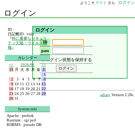
ログイン
ようこそ
ゲスト
さん
ログイン
ID :
ログイン
日記帳ID : vuln
『
特に重要なセキュリ
ID
ティ欠陥・ウイルス情
報
』
pass
カレンダー
ログイン状態を保持する
<<
2026/08
>>
日
月
火
水
木
金
土
1
2
3
4
5
6
7
8
9
10
11
12
13
14
15
16
17
18
19
20
21
22
23
24
25
26
27
28
29
adiary
Version 2.28c.
30
31
System info
Apache : prefork
Runtime : cgi perl
RDBMS : pseudo DB