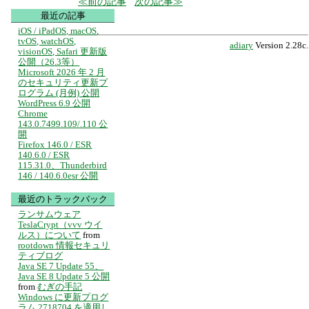
前の記事
次の記事
最近の記事
iOS / iPadOS, macOS,
tvOS, watchOS,
adiary
Version 2.28c.
visionOS, Safari 更新版
公開（26.3等）
Microsoft 2026 年 2 月
のセキュリティ更新プ
ログラム (月例) 公開
WordPress 6.9 公開
Chrome
143.0.7499.109/.110 公
開
Firefox 146.0 / ESR
140.6.0 / ESR
115.31.0、Thunderbird
146 / 140.6.0esr 公開
最近のトラックバック
ランサムウェア
TeslaCrypt（vvv ウイ
ルス）について
from
rootdown 情報セキュリ
ティブログ
Java SE 7 Update 55、
Java SE 8 Update 5 公開
from
むぎの手記
Windows に更新プログ
ラム 2718704 を適用し