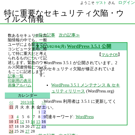
ログイン
ようこそ
ゲスト
さん
特に重要なセキュリティ欠陥・ウ
イルス情報
前の記事
次の記事
数あるセキュリティ欠
陥情報の中でも、一般
ユーザによる龍大での
▼
WordPress 3.5.1 公開
2013/02/04(月)
コンピュータ運用に際
して特に重大だと考え
【
】
マルチOS
られるものについて記
WordPress 3.5.1 が公開されています。2
述します。緊急のウイ
ルス関連情報について
件のセキュリティ欠陥が修正されていま
もここに記述します。
す。
記事一覧
印刷用の表示
WordPress 3.5.1 メンテナンス & セキ
画像アルバム
ュリティリリース
(WordPress.org)
カレンダー
WordPress 利用者は 3.5.1 に更新してく
<<
2013/02
>>
日
月
火
水
木
金
土
ださい。
1
2
関連キーワード:
WordPress
3
4
5
6
7
8
9
10
11
12
13
14
15
16
17
18
19
20
21
22
23
24
25
26
27
28