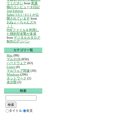
てください
from
黒翼
猫のコンピュータ日記
2nd Edition
Safari 5.0.1 / 4.1.1 が公
開されています
from
おねぇ～ちゃんズＨ
ｉ！
PDFファイルを利用し
た標的型攻撃が多発
from
デジタルカタログ
制作のデジパン
カテゴリ一覧
Mac
(98)
マルチOS
(856)
ハードウェア
(63)
Linux
(4)
マルウェア関連
(30)
Windows
(206)
ネットワーク
(2)
未分類
(2)
検索
タイトル
全文