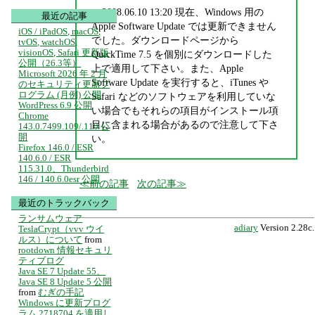
2008.06.10 13:20 現在、Windows 用の
最近の記事
Apple Software Update では更新できません
iOS / iPadOS, macOS,
でした。ダウンロードページから
tvOS, watchOS,
visionOS, Safari 更新版
QuickTime 7.5 を個別にダウンロードした
公開（26.3等）
上で適用して下さい。また、Apple
Microsoft 2026 年 2 月
Software Update を実行すると、iTunes や
のセキュリティ更新プ
ログラム (月例) 公開
Safari などのソフトウェアを利用していな
WordPress 6.9 公開
い場合でもそれらの項目がインストール項
Chrome
目に含まれる場合があるので注意して下さ
143.0.7499.109/.110 公
開
い。
Firefox 146.0 / ESR
140.6.0 / ESR
115.31.0、Thunderbird
146 / 140.6.0esr 公開
前の記事
次の記事
最近のトラックバック
ランサムウェア
adiary
Version 2.28c.
TeslaCrypt（vvv ウイ
ルス）について
from
rootdown 情報セキュリ
ティブログ
Java SE 7 Update 55、
Java SE 8 Update 5 公開
from
むぎの手記
Windows に更新プログ
ラム 2718704 を適用し