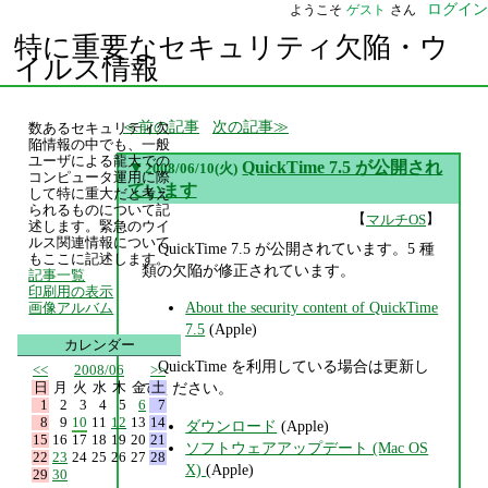
ログイン
ようこそ
ゲスト
さん
特に重要なセキュリティ欠陥・ウ
イルス情報
前の記事
次の記事
数あるセキュリティ欠
陥情報の中でも、一般
ユーザによる龍大での
▼
QuickTime 7.5 が公開され
2008/06/10(火)
コンピュータ運用に際
ています
して特に重大だと考え
られるものについて記
【
】
マルチOS
述します。緊急のウイ
ルス関連情報について
QuickTime 7.5 が公開されています。5 種
もここに記述します。
類の欠陥が修正されています。
記事一覧
印刷用の表示
About the security content of QuickTime
画像アルバム
7.5
(Apple)
カレンダー
QuickTime を利用している場合は更新し
<<
2008/06
>>
日
月
火
水
木
金
土
てください。
1
2
3
4
5
6
7
8
9
10
11
12
13
14
ダウンロード
(Apple)
15
16
17
18
19
20
21
ソフトウェアアップデート (Mac OS
22
23
24
25
26
27
28
X)
(Apple)
29
30