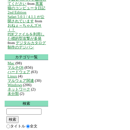
てください
from
黒翼
猫のコンピュータ日記
2nd Edition
Safari 5.0.1 / 4.1.1 が公
開されています
from
おねぇ～ちゃんズＨ
ｉ！
PDFファイルを利用し
た標的型攻撃が多発
from
デジタルカタログ
制作のデジパン
カテゴリ一覧
Mac
(98)
マルチOS
(856)
ハードウェア
(63)
Linux
(4)
マルウェア関連
(30)
Windows
(206)
ネットワーク
(2)
未分類
(2)
検索
タイトル
全文