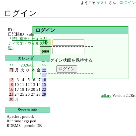
ログイン
ようこそ
ゲスト
さん
ログイン
ID :
ログイン
日記帳ID : vuln
『
特に重要なセキュリ
ID
ティ欠陥・ウイルス情
報
』
pass
カレンダー
ログイン状態を保持する
<<
2026/08
>>
日
月
火
水
木
金
土
1
2
3
4
5
6
7
8
9
10
11
12
13
14
15
16
17
18
19
20
21
22
23
24
25
26
27
28
29
adiary
Version 2.28c.
30
31
System info
Apache : prefork
Runtime : cgi perl
RDBMS : pseudo DB