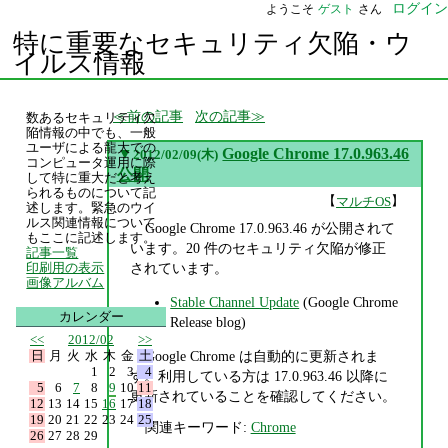
ログイン
ようこそ
ゲスト
さん
特に重要なセキュリティ欠陥・ウ
イルス情報
前の記事
次の記事
数あるセキュリティ欠
陥情報の中でも、一般
ユーザによる龍大での
▼
Google Chrome 17.0.963.46
2012/02/09(木)
コンピュータ運用に際
公開
して特に重大だと考え
られるものについて記
【
】
マルチOS
述します。緊急のウイ
ルス関連情報について
Google Chrome 17.0.963.46 が公開されて
もここに記述します。
います。20 件のセキュリティ欠陥が修正
記事一覧
されています。
印刷用の表示
画像アルバム
Stable Channel Update
(Google Chrome
カレンダー
Release blog)
<<
2012/02
>>
日
月
火
水
木
金
土
Google Chrome は自動的に更新されま
1
2
3
4
す。利用している方は 17.0.963.46 以降に
5
6
7
8
9
10
11
更新されていることを確認してください。
12
13
14
15
16
17
18
19
20
21
22
23
24
25
関連キーワード:
Chrome
26
27
28
29