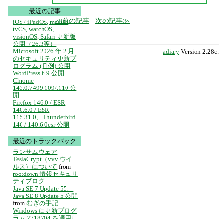
最近の記事
前の記事
次の記事
iOS / iPadOS, macOS,
tvOS, watchOS,
visionOS, Safari 更新版
公開（26.3等）
Microsoft 2026 年 2 月
adiary
Version 2.28c.
のセキュリティ更新プ
ログラム (月例) 公開
WordPress 6.9 公開
Chrome
143.0.7499.109/.110 公
開
Firefox 146.0 / ESR
140.6.0 / ESR
115.31.0、Thunderbird
146 / 140.6.0esr 公開
最近のトラックバック
ランサムウェア
TeslaCrypt（vvv ウイ
ルス）について
from
rootdown 情報セキュリ
ティブログ
Java SE 7 Update 55、
Java SE 8 Update 5 公開
from
むぎの手記
Windows に更新プログ
ラム 2718704 を適用し