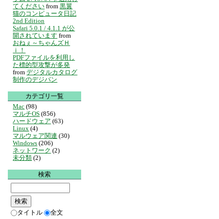
てください
from
黒翼
猫のコンピュータ日記
2nd Edition
Safari 5.0.1 / 4.1.1 が公
開されています
from
おねぇ～ちゃんズＨ
ｉ！
PDFファイルを利用し
た標的型攻撃が多発
from
デジタルカタログ
制作のデジパン
カテゴリ一覧
Mac
(98)
マルチOS
(856)
ハードウェア
(63)
Linux
(4)
マルウェア関連
(30)
Windows
(206)
ネットワーク
(2)
未分類
(2)
検索
タイトル
全文