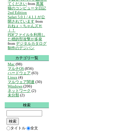
てください
from
黒翼
猫のコンピュータ日記
2nd Edition
Safari 5.0.1 / 4.1.1 が公
開されています
from
おねぇ～ちゃんズＨ
ｉ！
PDFファイルを利用し
た標的型攻撃が多発
from
デジタルカタログ
制作のデジパン
カテゴリ一覧
Mac
(98)
マルチOS
(856)
ハードウェア
(63)
Linux
(4)
マルウェア関連
(30)
Windows
(206)
ネットワーク
(2)
未分類
(2)
検索
タイトル
全文