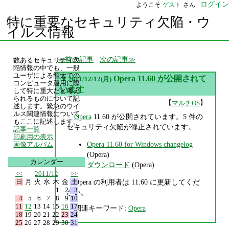
ログイン
ようこそ
ゲスト
さん
特に重要なセキュリティ欠陥・ウ
イルス情報
前の記事
次の記事
数あるセキュリティ欠
陥情報の中でも、一般
ユーザによる龍大での
▼
Opera 11.60 が公開されて
2011/12/12(月)
コンピュータ運用に際
います
して特に重大だと考え
られるものについて記
【
】
マルチOS
述します。緊急のウイ
ルス関連情報について
Opera
11.60 が公開されています。5 件の
もここに記述します。
セキュリティ欠陥が修正されています。
記事一覧
印刷用の表示
Opera 11.60 for Windows changelog
画像アルバム
(Opera)
カレンダー
ダウンロード
(Opera)
<<
2011/12
>>
日
月
火
水
木
金
土
Opera の利用者は 11.60 に更新してくだ
1
2
3
さい。
4
5
6
7
8
9
10
11
12
13
14
15
16
17
関連キーワード:
Opera
18
19
20
21
22
23
24
25
26
27
28
29
30
31