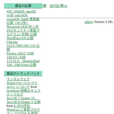
前の記事
次の記事
最近の記事
iOS / iPadOS, macOS,
tvOS, watchOS,
visionOS, Safari 更新版
adiary
Version 2.28c.
公開（26.3等）
Microsoft 2026 年 2 月
のセキュリティ更新プ
ログラム (月例) 公開
WordPress 6.9 公開
Chrome
143.0.7499.109/.110 公
開
Firefox 146.0 / ESR
140.6.0 / ESR
115.31.0、Thunderbird
146 / 140.6.0esr 公開
最近のトラックバック
ランサムウェア
TeslaCrypt（vvv ウイ
ルス）について
from
rootdown 情報セキュリ
ティブログ
Java SE 7 Update 55、
Java SE 8 Update 5 公開
from
むぎの手記
Windows に更新プログ
ラム 2718704 を適用し