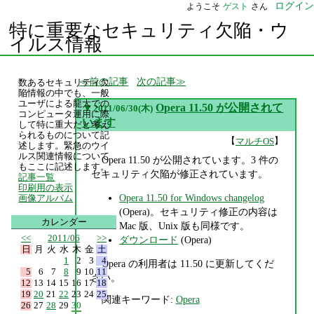
ログイン
ようこそ
ゲスト
さん
特に重要なセキュリティ欠陥・ウ
イルス情報
前の記事
次の記事
数あるセキュリティ欠
陥情報の中でも、一般
ユーザによる龍大での
▼
Opera 11.50 が公開されて
2011/06/30(木)
コンピュータ運用に際
います
して特に重大だと考え
られるものについて記
【
】
マルチOS
述します。緊急のウイ
ルス関連情報について
Opera 11.50 が公開されています。3 件の
もここに記述します。
セキュリティ欠陥が修正されています。
記事一覧
印刷用の表示
Opera 11.50 for Windows changelog
画像アルバム
(Opera)。セキュリティ修正の内容は
カレンダー
Mac 版、Unix 版も同様です。
<<
2011/06
>>
ダウンロード
(Opera)
日
月
火
水
木
金
土
1
2
3
4
Opera の利用者は 11.50 に更新してくだ
5
6
7
8
9
10
11
さい。
12
13
14
15
16
17
18
19
20
21
22
23
24
25
関連キーワード:
Opera
26
27
28
29
30