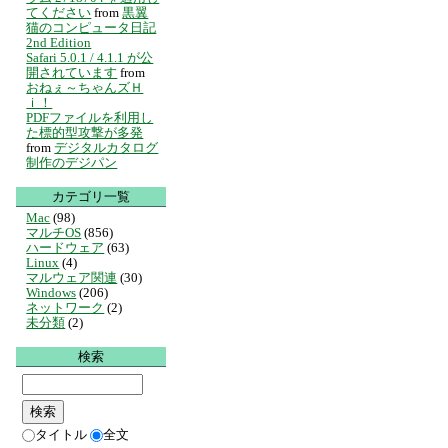
てください
from
黒翼
猫のコンピュータ日記
2nd Edition
Safari 5.0.1 / 4.1.1 が公
開されています
from
おねぇ～ちゃんズＨ
ｉ！
PDFファイルを利用し
た標的型攻撃が多発
from
デジタルカタログ
制作のデジパン
カテゴリ一覧
Mac
(98)
マルチOS
(856)
ハードウェア
(63)
Linux
(4)
マルウェア関連
(30)
Windows
(206)
ネットワーク
(2)
未分類
(2)
検索
タイトル
全文