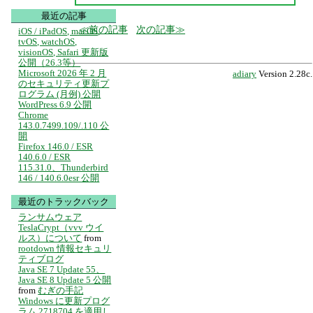
最近の記事
前の記事
次の記事
iOS / iPadOS, macOS,
tvOS, watchOS,
visionOS, Safari 更新版
公開（26.3等）
Microsoft 2026 年 2 月
adiary
Version 2.28c.
のセキュリティ更新プ
ログラム (月例) 公開
WordPress 6.9 公開
Chrome
143.0.7499.109/.110 公
開
Firefox 146.0 / ESR
140.6.0 / ESR
115.31.0、Thunderbird
146 / 140.6.0esr 公開
最近のトラックバック
ランサムウェア
TeslaCrypt（vvv ウイ
ルス）について
from
rootdown 情報セキュリ
ティブログ
Java SE 7 Update 55、
Java SE 8 Update 5 公開
from
むぎの手記
Windows に更新プログ
ラム 2718704 を適用し