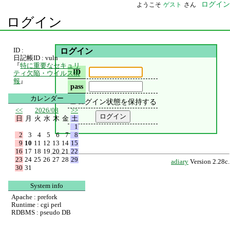
ログイン
ようこそ
ゲスト
さん
ログイン
ID :
ログイン
日記帳ID : vuln
『
特に重要なセキュリ
ID
ティ欠陥・ウイルス情
報
』
pass
カレンダー
ログイン状態を保持する
<<
2026/08
>>
日
月
火
水
木
金
土
1
2
3
4
5
6
7
8
9
10
11
12
13
14
15
16
17
18
19
20
21
22
23
24
25
26
27
28
29
adiary
Version 2.28c.
30
31
System info
Apache : prefork
Runtime : cgi perl
RDBMS : pseudo DB