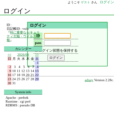
ログイン
ようこそ
ゲスト
さん
ログイン
ID :
ログイン
日記帳ID : vuln
『
特に重要なセキュリ
ID
ティ欠陥・ウイルス情
報
』
pass
カレンダー
ログイン状態を保持する
<<
2026/08
>>
日
月
火
水
木
金
土
1
2
3
4
5
6
7
8
9
10
11
12
13
14
15
16
17
18
19
20
21
22
23
24
25
26
27
28
29
adiary
Version 2.28c.
30
31
System info
Apache : prefork
Runtime : cgi perl
RDBMS : pseudo DB