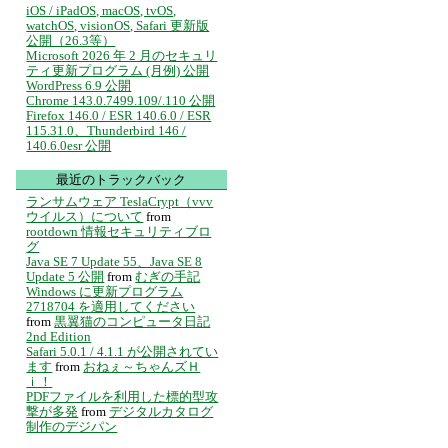
iOS / iPadOS, macOS, tvOS,
watchOS, visionOS, Safari 更新版
公開（26.3等）
Microsoft 2026 年 2 月のセキュリ
ティ更新プログラム (月例) 公開
WordPress 6.9 公開
Chrome 143.0.7499.109/.110 公開
Firefox 146.0 / ESR 140.6.0 / ESR
115.31.0、Thunderbird 146 /
140.6.0esr 公開
最近のトラックバック
ランサムウェア TeslaCrypt（vvv
ウイルス）について
from
rootdown 情報セキュリティブロ
グ
Java SE 7 Update 55、Java SE 8
Update 5 公開
from
むぎの手記
Windows に更新プログラム
2718704 を適用してください
from
黒翼猫のコンピュータ日記
2nd Edition
Safari 5.0.1 / 4.1.1 が公開されてい
ます
from
おねぇ～ちゃんズＨ
ｉ！
PDFファイルを利用した標的型攻
撃が多発
from
デジタルカタログ
制作のデジパン