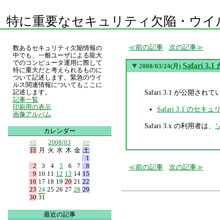
特に重要なセキュリティ欠陥・ウイ
前の記事
次の記事
数あるセキュリティ欠陥情報の
中でも、一般ユーザによる龍大
でのコンピュータ運用に際して
▼
Safari 
2008/03/24(月)
特に重大だと考えられるものに
ついて記述します。緊急のウイ
ルス関連情報についてもここに
Safari 3.1 が公開
記述します。
記事一覧
印刷用の表示
Safari 3.1 の
画像アルバム
Safari 3.x の利用者は、
カレンダー
<<
2008/03
>>
日
月
火
水
木
金
土
1
2
3
4
5
6
7
8
前の記事
次の記事
9
10
11
12
13
14
15
16
17
18
19
20
21
22
23
24
25
26
27
28
29
30
31
最近の記事