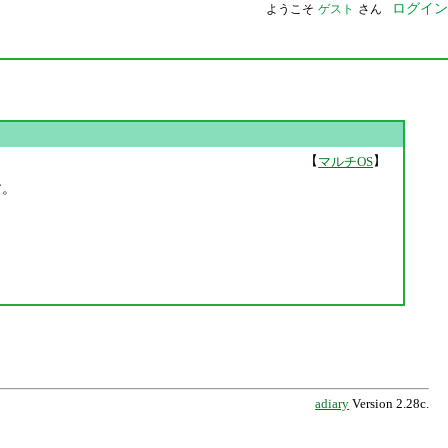
ログイン
ようこそ
ゲスト
さん
【
】
マルチOS
す。
adiary
Version 2.28c.