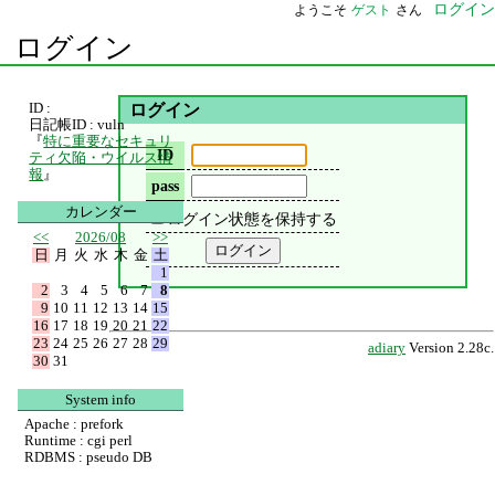
ログイン
ようこそ
ゲスト
さん
ログイン
ID :
ログイン
日記帳ID : vuln
『
特に重要なセキュリ
ID
ティ欠陥・ウイルス情
報
』
pass
カレンダー
ログイン状態を保持する
<<
2026/08
>>
日
月
火
水
木
金
土
1
2
3
4
5
6
7
8
9
10
11
12
13
14
15
16
17
18
19
20
21
22
23
24
25
26
27
28
29
adiary
Version 2.28c.
30
31
System info
Apache : prefork
Runtime : cgi perl
RDBMS : pseudo DB