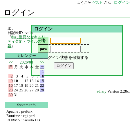
ログイン
ようこそ
ゲスト
さん
ログイン
ID :
ログイン
日記帳ID : vuln
『
特に重要なセキュリ
ID
ティ欠陥・ウイルス情
報
』
pass
カレンダー
ログイン状態を保持する
<<
2026/08
>>
日
月
火
水
木
金
土
1
2
3
4
5
6
7
8
9
10
11
12
13
14
15
16
17
18
19
20
21
22
23
24
25
26
27
28
29
adiary
Version 2.28c.
30
31
System info
Apache : prefork
Runtime : cgi perl
RDBMS : pseudo DB