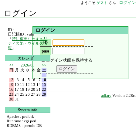
ログイン
ようこそ
ゲスト
さん
ログイン
ID :
ログイン
日記帳ID : vuln
『
特に重要なセキュリ
ID
ティ欠陥・ウイルス情
報
』
pass
カレンダー
ログイン状態を保持する
<<
2026/08
>>
日
月
火
水
木
金
土
1
2
3
4
5
6
7
8
9
10
11
12
13
14
15
16
17
18
19
20
21
22
23
24
25
26
27
28
29
adiary
Version 2.28c.
30
31
System info
Apache : prefork
Runtime : cgi perl
RDBMS : pseudo DB