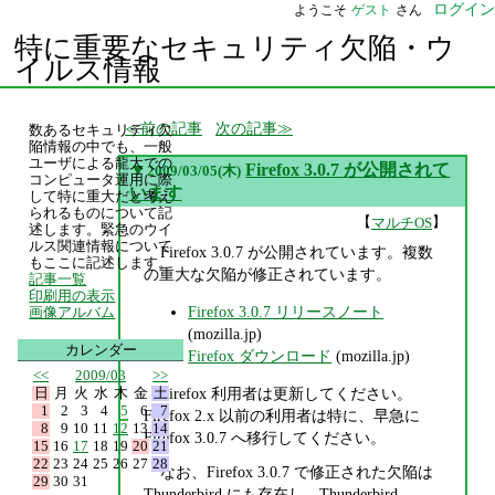
ログイン
ようこそ
ゲスト
さん
特に重要なセキュリティ欠陥・ウ
イルス情報
前の記事
次の記事
数あるセキュリティ欠
陥情報の中でも、一般
ユーザによる龍大での
▼
Firefox 3.0.7 が公開されて
2009/03/05(木)
コンピュータ運用に際
います
して特に重大だと考え
られるものについて記
【
】
マルチOS
述します。緊急のウイ
ルス関連情報について
Firefox 3.0.7 が公開されています。複数
もここに記述します。
の重大な欠陥が修正されています。
記事一覧
印刷用の表示
Firefox 3.0.7 リリースノート
画像アルバム
(mozilla.jp)
カレンダー
Firefox ダウンロード
(mozilla.jp)
<<
2009/03
>>
日
月
火
水
木
金
土
Firefox 利用者は更新してください。
1
2
3
4
5
6
7
Firefox 2.x 以前の利用者は特に、早急に
8
9
10
11
12
13
14
Firefox 3.0.7 へ移行してください。
15
16
17
18
19
20
21
22
23
24
25
26
27
28
なお、Firefox 3.0.7 で修正された欠陥は
29
30
31
Thunderbird にも存在し、Thunderbird