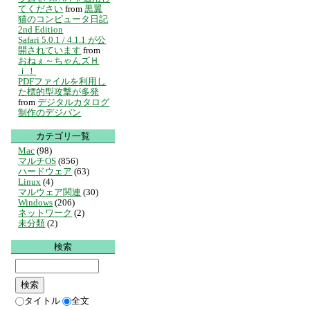
てください
from
黒翼
猫のコンピュータ日記
2nd Edition
Safari 5.0.1 / 4.1.1 が公
開されています
from
おねぇ～ちゃんズＨ
ｉ！
PDFファイルを利用し
た標的型攻撃が多発
from
デジタルカタログ
制作のデジパン
カテゴリ一覧
Mac
(98)
マルチOS
(856)
ハードウェア
(63)
Linux
(4)
マルウェア関連
(30)
Windows
(206)
ネットワーク
(2)
未分類
(2)
検索
タイトル
全文