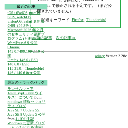
2.0.0.22 で修正される予定です。（まだ公
最近の記事
開されていません）
iOS / iPadOS, macOS,
tvOS, watchOS,
関連キーワード:
Firefox
,
Thunderbird
visionOS, Safari 更新版
公開（26.3等）
Microsoft 2026 年 2 月
のセキュリティ更新プ
前の記事
次の記事
ログラム (月例) 公開
WordPress 6.9 公開
Chrome
143.0.7499.109/.110 公
開
adiary
Version 2.28c.
Firefox 146.0 / ESR
140.6.0 / ESR
115.31.0、Thunderbird
146 / 140.6.0esr 公開
最近のトラックバック
ランサムウェア
TeslaCrypt（vvv ウイ
ルス）について
from
rootdown 情報セキュリ
ティブログ
Java SE 7 Update 55、
Java SE 8 Update 5 公開
from
むぎの手記
Windows に更新プログ
ラム 2718704 を適用し