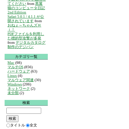
てください
from
黒翼
猫のコンピュータ日記
2nd Edition
Safari 5.0.1 / 4.1.1 が公
開されています
from
おねぇ～ちゃんズＨ
ｉ！
PDFファイルを利用し
た標的型攻撃が多発
from
デジタルカタログ
制作のデジパン
カテゴリ一覧
Mac
(98)
マルチOS
(856)
ハードウェア
(63)
Linux
(4)
マルウェア関連
(30)
Windows
(206)
ネットワーク
(2)
未分類
(2)
検索
タイトル
全文