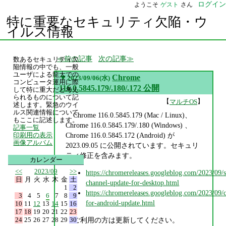
ログイン
ようこそ
ゲスト
さん
特に重要なセキュリティ欠陥・ウ
イルス情報
前の記事
次の記事
数あるセキュリティ欠
陥情報の中でも、一般
ユーザによる龍大での
▼
Chrome
2023/09/06(水)
コンピュータ運用に際
116.0.5845.179/.180/.172 公開
して特に重大だと考え
られるものについて記
【
】
マルチOS
述します。緊急のウイ
ルス関連情報について
Chrome 116.0.5845.179 (Mac / Linux)、
もここに記述します。
Chrome 116.0.5845.179/.180 (Windows) 、
記事一覧
Chrome 116.0.5845.172 (Android) が
印刷用の表示
画像アルバム
2023.09.05 に公開されています。セキュリ
ティ修正を含みます。
カレンダー
<<
2023/09
>>
https://chromereleases.googleblog.com/2023/09/s
日
月
火
水
木
金
土
channel-update-for-desktop.html
1
2
https://chromereleases.googleblog.com/2023/09/
3
4
5
6
7
8
9
for-android-update.html
10
11
12
13
14
15
16
17
18
19
20
21
22
23
24
25
26
27
28
29
30
ご利用の方は更新してください。