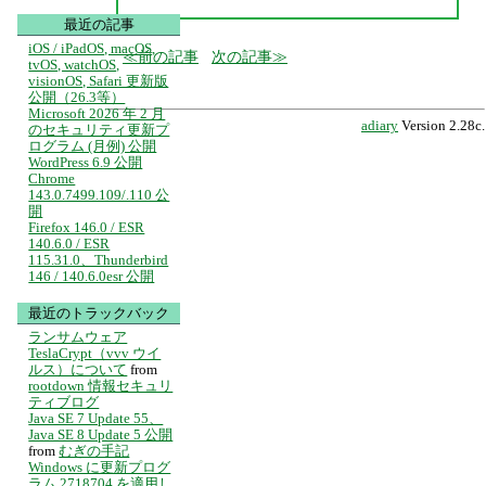
最近の記事
iOS / iPadOS, macOS,
前の記事
次の記事
tvOS, watchOS,
visionOS, Safari 更新版
公開（26.3等）
Microsoft 2026 年 2 月
adiary
Version 2.28c.
のセキュリティ更新プ
ログラム (月例) 公開
WordPress 6.9 公開
Chrome
143.0.7499.109/.110 公
開
Firefox 146.0 / ESR
140.6.0 / ESR
115.31.0、Thunderbird
146 / 140.6.0esr 公開
最近のトラックバック
ランサムウェア
TeslaCrypt（vvv ウイ
ルス）について
from
rootdown 情報セキュリ
ティブログ
Java SE 7 Update 55、
Java SE 8 Update 5 公開
from
むぎの手記
Windows に更新プログ
ラム 2718704 を適用し