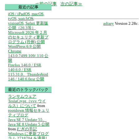
前の記事
次の記事
最近の記事
iOS / iPadOS, macOS,
tvOS, watchOS,
visionOS, Safari 更新版
adiary
Version 2.28c.
公開（26.3等）
Microsoft 2026 年 2 月
のセキュリティ更新プ
ログラム (月例) 公開
WordPress 6.9 公開
Chrome
143.0.7499.109/.110 公
開
Firefox 146.0 / ESR
140.6.0 / ESR
115.31.0、Thunderbird
146 / 140.6.0esr 公開
最近のトラックバック
ランサムウェア
TeslaCrypt（vvv ウイ
ルス）について
from
rootdown 情報セキュリ
ティブログ
Java SE 7 Update 55、
Java SE 8 Update 5 公開
from
むぎの手記
Windows に更新プログ
ラム 2718704 を適用し