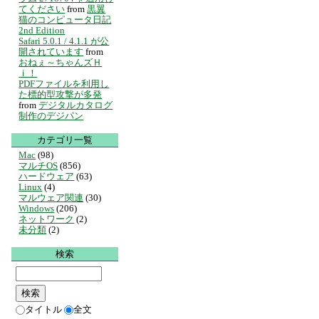
てください
from
黒翼
猫のコンピュータ日記
2nd Edition
Safari 5.0.1 / 4.1.1 が公
開されています
from
おねぇ～ちゃんズＨ
ｉ！
PDFファイルを利用し
た標的型攻撃が多発
from
デジタルカタログ
制作のデジパン
カテゴリ一覧
Mac
(98)
マルチOS
(856)
ハードウェア
(63)
Linux
(4)
マルウェア関連
(30)
Windows
(206)
ネットワーク
(2)
未分類
(2)
検索
タイトル
全文