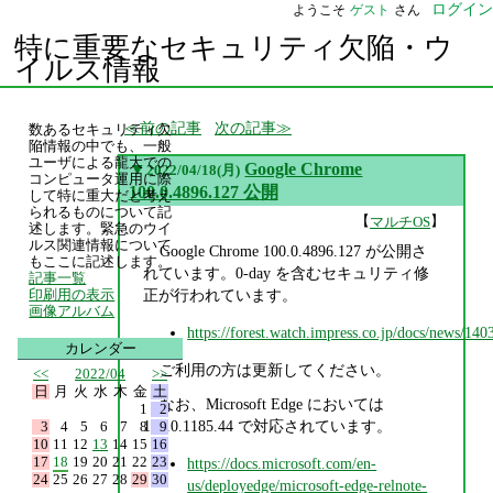
ログイン
ようこそ
ゲスト
さん
特に重要なセキュリティ欠陥・ウ
イルス情報
前の記事
次の記事
数あるセキュリティ欠
陥情報の中でも、一般
ユーザによる龍大での
▼
Google Chrome
2022/04/18(月)
コンピュータ運用に際
100.0.4896.127 公開
して特に重大だと考え
られるものについて記
【
】
マルチOS
述します。緊急のウイ
ルス関連情報について
Google Chrome 100.0.4896.127 が公開さ
もここに記述します。
れています。0-day を含むセキュリティ修
記事一覧
正が行われています。
印刷用の表示
画像アルバム
https://forest.watch.impress.co.jp/docs/news/14
カレンダー
ご利用の方は更新してください。
<<
2022/04
>>
日
月
火
水
木
金
土
なお、Microsoft Edge においては
1
2
100.0.1185.44 で対応されています。
3
4
5
6
7
8
9
10
11
12
13
14
15
16
17
18
19
20
21
22
23
https://docs.microsoft.com/en-
24
25
26
27
28
29
30
us/deployedge/microsoft-edge-relnote-