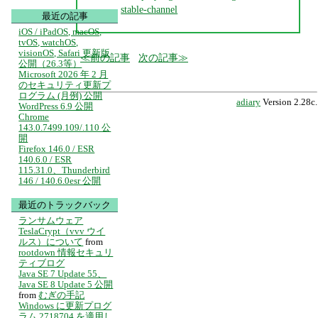
stable-channel
最近の記事
iOS / iPadOS, macOS,
tvOS, watchOS,
visionOS, Safari 更新版
前の記事
次の記事
公開（26.3等）
Microsoft 2026 年 2 月
のセキュリティ更新プ
ログラム (月例) 公開
adiary
Version 2.28c.
WordPress 6.9 公開
Chrome
143.0.7499.109/.110 公
開
Firefox 146.0 / ESR
140.6.0 / ESR
115.31.0、Thunderbird
146 / 140.6.0esr 公開
最近のトラックバック
ランサムウェア
TeslaCrypt（vvv ウイ
ルス）について
from
rootdown 情報セキュリ
ティブログ
Java SE 7 Update 55、
Java SE 8 Update 5 公開
from
むぎの手記
Windows に更新プログ
ラム 2718704 を適用し