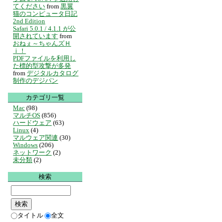
てください
from
黒翼
猫のコンピュータ日記
2nd Edition
Safari 5.0.1 / 4.1.1 が公
開されています
from
おねぇ～ちゃんズＨ
ｉ！
PDFファイルを利用し
た標的型攻撃が多発
from
デジタルカタログ
制作のデジパン
カテゴリ一覧
Mac
(98)
マルチOS
(856)
ハードウェア
(63)
Linux
(4)
マルウェア関連
(30)
Windows
(206)
ネットワーク
(2)
未分類
(2)
検索
タイトル
全文