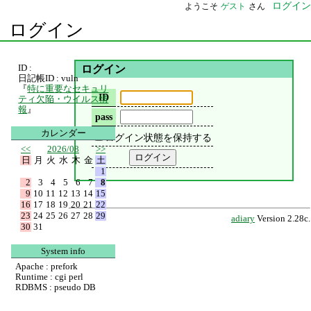
ログイン
ようこそ
ゲスト
さん
ログイン
ID :
ログイン
日記帳ID : vuln
『
特に重要なセキュリ
ID
ティ欠陥・ウイルス情
報
』
pass
カレンダー
ログイン状態を保持する
<<
2026/08
>>
日
月
火
水
木
金
土
1
2
3
4
5
6
7
8
9
10
11
12
13
14
15
16
17
18
19
20
21
22
23
24
25
26
27
28
29
adiary
Version 2.28c.
30
31
System info
Apache : prefork
Runtime : cgi perl
RDBMS : pseudo DB