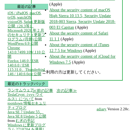
(Apple)
最近の記事
About the security content of macOS
iOS / iPadOS, macOS,
High Sierra 10.13.5, Security Update
tvOS, watchOS,
2018-003 Sierra, Security Update 2018-
visionOS, Safari 更新版
公開（26.3等）
003 El Capitan
(Apple)
Microsoft 2026 年 2 月
About the security content of Safari
のセキュリティ更新プ
11.1.1
(Apple)
ログラム (月例) 公開
WordPress 6.9 公開
About the security content of iTunes
Chrome
12.7.5 for Windows
(Apple)
143.0.7499.109/.110 公
About the security content of iCloud for
開
Firefox 146.0 / ESR
Windows 7.5
(Apple)
140.6.0 / ESR
115.31.0、Thunderbird
ご利用の方は更新してください。
146 / 140.6.0esr 公開
最近のトラックバック
ランサムウェア
前の記事
次の記事
TeslaCrypt（vvv ウイ
ルス）について
from
rootdown 情報セキュリ
ティブログ
adiary
Version 2.28c.
Java SE 7 Update 55、
Java SE 8 Update 5 公開
from
むぎの手記
Windows に更新プログ
ラム 2718704 を適用し