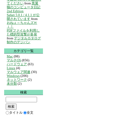
てください
from
黒翼
猫のコンピュータ日記
2nd Edition
Safari 5.0.1 / 4.1.1 が公
開されています
from
おねぇ～ちゃんズＨ
ｉ！
PDFファイルを利用し
た標的型攻撃が多発
from
デジタルカタログ
制作のデジパン
カテゴリ一覧
Mac
(98)
マルチOS
(856)
ハードウェア
(63)
Linux
(4)
マルウェア関連
(30)
Windows
(206)
ネットワーク
(2)
未分類
(2)
検索
タイトル
全文