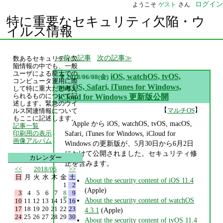
ログイン
ようこそ
ゲスト
さん
特に重要なセキュリティ欠陥・ウ
イルス情報
前の記事
次の記事
数あるセキュリティ欠
陥情報の中でも、一般
ユーザによる龍大での
▼
iOS, watchOS, tvOS,
2018/06/08(金)
コンピュータ運用に際
macOS, Safari, iTunes for Windows,
して特に重大だと考え
られるものについて記
iCloud for Windows 更新版公開
述します。緊急のウイ
【
】
マルチOS
ルス関連情報について
もここに記述します。
Apple から iOS, watchOS, tvOS, macOS,
記事一覧
Safari, iTunes for Windows, iCloud for
印刷用の表示
画像アルバム
Windows の更新版が、5月30日から6月2日
にかけて公開されました。セキュリティ修
カレンダー
正を含みます。
<<
2018/06
>>
日
月
火
水
木
金
土
About the security content of iOS 11.4
1
2
(Apple)
3
4
5
6
7
8
9
About the security content of watchOS
10
11
12
13
14
15
16
17
18
19
20
21
22
23
4.3.1
(Apple)
24
25
26
27
28
29
30
About the security content of tvOS 11.4